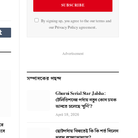
By signing up, you agree to the our terms and
our
Privacy Policy
agreement.
Tumblr
Advertisement
সম্পাদকের পছন্দ
Ghurni Serial Star Jalsha:
টেলিভিশনের পর্দায় নতুন কোন চমক
আনতে চলেছে ‘ঘূর্ণি’?
April 18, 2026
রে
ছোটপর্দায় ফিরতেই কি কি শর্ত দিলেন
হবে
পরান বন্দ্যোপাধ্যায়?