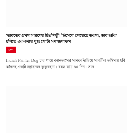
‘ভারতের প্রথম সারমেয় চিত্রশিল্পী’ হিসেবে পেয়েছে তকমা, তার আঁকা
ছবিতে এককথায় মুগ্ধ গোটা সমাজমাধ্যম
দেশ
India’s Painter Dog চার পায়ে ক্যানভাসের সামনে দাঁড়িয়ে সাবলীল ভঙ্গিমায় ছবি
আঁকছে একটি ল্যাব্রাডর কুকুরছানা। বয়স মাত্র ৪৫ দিন। তবে…