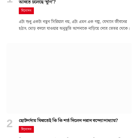
আনতে চলেছে ‘ঘূর্ণি’?
বিনোদন
এটা শুধু একটা নতুন সিরিয়াল নয়, এটা এমন এক গল্প, যেখানে জীবনের
হঠাৎ মোড় বদলে যাওয়ার অনুভূতি আপনাকে নাড়িয়ে দেবে ভেতর থেকে।
ছোটপর্দায় ফিরতেই কি কি শর্ত দিলেন পরান বন্দ্যোপাধ্যায়?
বিনোদন