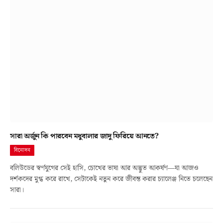
সারা অর্জুন কি পারবেন মধুবালার জাদু ফিরিয়ে আনতে?
বিনোদন
বলিউডের স্বর্ণযুগের সেই হাসি, চোখের ভাষা আর অদ্ভুত আকর্ষণ—যা আজও
দর্শকদের মুগ্ধ করে রাখে, সেটাকেই নতুন করে জীবন্ত করার চ্যালেঞ্জ নিতে চলেছেন
সারা।