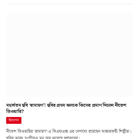
মহার্ঘতম ছবি ‘রামায়ণ’! ছবির প্রথম ঝলকে কিসের প্রমাণ দিলেন নীতেশ
তিওয়ারি?
বিনোদন
নীতেশ তিওয়ারির ‘রামায়ণ’-এ ভিএফএক্স এর নেপথ্যে রয়েছেন অস্কারজয়ী শিল্পীরা।
ছবির আবহ সংগীতও মন জয় করেছে দর্শকদের।