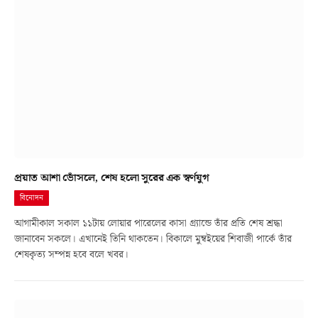
প্রয়াত আশা ভোঁসলে, শেষ হলো সুরের এক স্বর্ণযুগ
বিনোদন
আগামীকাল সকাল ১১টায় লোয়ার পারেলের কাসা গ্র্যান্ডে তাঁর প্রতি শেষ শ্রদ্ধা
জানাবেন সকলে। এখানেই তিনি থাকতেন। বিকালে মুম্বইয়ের শিবাজী পার্কে তাঁর
শেষকৃত্য সম্পন্ন হবে বলে খবর।