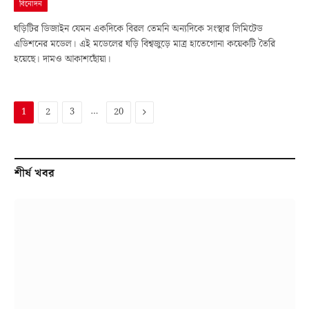
বিনোদন
ঘড়িটির ডিজাইন যেমন একদিকে বিরল তেমনি অন্যদিকে সংস্থার লিমিটেড
এডিশনের মডেল। এই মডেলের ঘড়ি বিশ্বজুড়ে মাত্র হাতেগোনা কয়েকটি তৈরি
হয়েছে। দামও আকাশছোঁয়া।
…
Next
1
2
3
20
শীর্ষ খবর