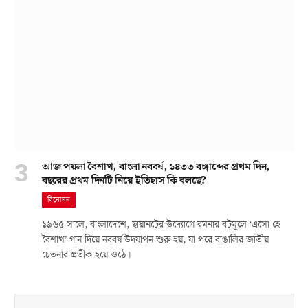
আজ পয়লা বৈশাখ, বাংলা নববর্ষ, ১৪৩৩ বঙ্গাব্দের প্রথম দিন,
বছরের প্রথম দিনটি নিয়ে ইতিহাস কি বলছে?
বিনোদন
১৯৬৫ সালে, বাংলাদেশে, ছায়ানটের উদ্যোগে রমনার বটমূলে ‘এসো হে
বৈশাখ’ গান দিয়ে নববর্ষ উদযাপন শুরু হয়, যা পরে বাঙালির জাতীয়
চেতনার প্রতীক হয়ে ওঠে।