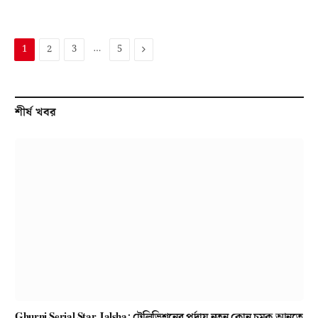
…
Next
1
2
3
5
শীর্ষ খবর
Ghurni Serial Star Jalsha: টেলিভিশনের পর্দায় নতুন কোন চমক আনতে