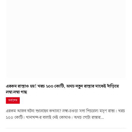
এরকম রাস্তাও হয়! খরচ ১০০ কোটি, অথচ নতুন রাস্তার মাঝেই দাঁড়িয়ে
লম্বা লম্বা গাছ
সর্বশেষ
এরকম আজব ঘটনা শুনেছেন কখনো? লম্বা-চওড়া সদ্য পিচঢালা মসৃণ রাস্তা। খরচ
১০০ কোটি। খানাখন্দ-র বালাই নেই কোথাও। অথচ গোটা রাস্তার…