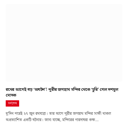
রথের আগেই বড় ‘অঘটন’! পুরীর জগন্নাথ মন্দির থেকে ‘চুরি’ গেল দশমূল
মোদক
সর্বশেষ
দু’দিন পরেই ২৭ জুন রথযাত্রা। তার আগে পুরীর জগন্নাথ মন্দির সাক্ষী থাকল
অপ্রত্যাশিত একটি ঘটনার। জানা যাচ্ছে, মন্দিরের গারদাঘরা কক্ষ…