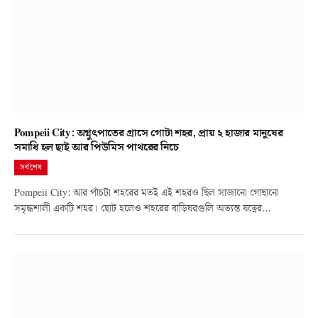
Pompeii City: অগ্নুৎপাতের গ্রাসে গোটা শহর, প্রায় ২ হাজার মানুষের
সমাধি হল ছাই আর পিউমিস পাথরের নিচে
সর্বশেষ
Pompeii City: আর পাঁচটা শহরের মতই এই শহরও ছিল সাজানো গোছানো
সমৃদ্ধশালী একটি শহর। ছোট হলেও শহরের বাড়িঘরগুলি অত্যন্ত যত্নের…