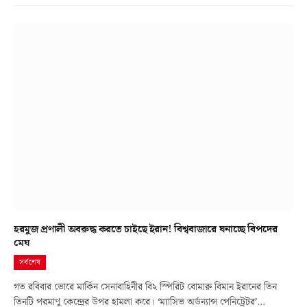
হরমুজ প্রণালী অবরুদ্ধ করতে চাইছে ইরান! বিশ্ববাজারে ঘনাচ্ছে বিপদের
মেঘ
সর্বশেষ
গত রবিবার ভোরে মার্কিন সেনাবাহিনীর বি২ স্পিরিট বোমারু বিমান ইরানের তিন
তিনটি পরমাণু কেন্দ্রের উপর হামলা করে। ‘ম্যাসিভ অর্ডন্যান্স পেনিট্রেটর’…