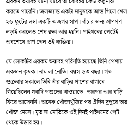
এরকম ভয়াবহ ঘটনা ঘটবে তা বোধহয় কেউ কল্পনাও
করতে পারেনি। জলজ্যান্ত একটা মানুষকে আস্ত গিলে খেল
২৬ ফুটের লম্বা একটি অজগর সাপ। বাঁচার জন্য প্রাণপণ
লড়াই করলেও শেষ রক্ষা আর হয়নি। পাইথনের পেটেই
অবশেষে প্রাণ গেল ওই ব্যক্তির।
যে লোকটির এরকম ভয়াবহ পরিণতি হয়েছে তিনি পেশায়
একজন কৃষক। নাম লা নোতি। বয়স ৬৩ বছর। গত
শুক্রবার সকালে তিনি তাঁর বাড়ির পাশের বাগানে
গিয়েছিলেন গবাদি পশুদের খাওয়াতে। তারপর আর বাড়ি
ফিরে আসেননি। অনেক খোঁজাখুঁজির পর ঐদিন দুপুরে তার
খোঁজ মেলে। মৃত লা নোতিকে ওই দিনই পাইথনের পেট
থেকে উদ্ধার হয়।