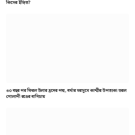
কিসের ইঙ্গিত?
৩০ বছর পর ফিরল উলার হ্রদের পদ্ম, বর্ষার মরসুমে কাশ্মীর উপত্যকা ভরল
গোলাপী রঙের বাগিচায়