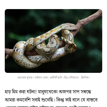
ভয়ংকর সুন্দর। পাইথন স্নেক। প্রতীকী ছবি। চিত্র সৌজন্যে - ফ্রিপিক।
হাড় হিম করা ঘটনা! মানুষখেকো অজগর সাপ সম্বন্ধে
আমরা কমবেশি সবাই শুনেছি। কিন্তু তাই বলে যে বাস্তবে