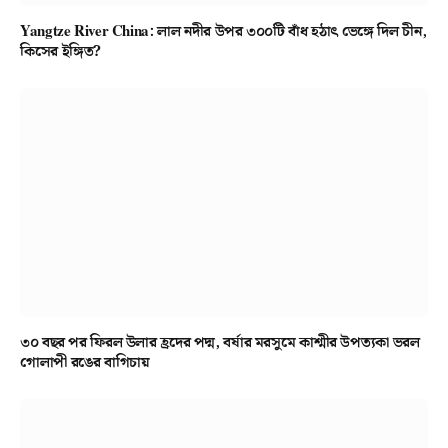
Yangtze River China: লাল নদীর উপর ৩০০টি বাঁধ হঠাৎ ভেঙ্গে দিল চীন,
কিসের ইঙ্গিত?
৩০ বছর পর ফিরল উলার হ্রদের পদ্ম, বর্ষার মরসুমে কাশ্মীর উপত্যকা ভরল
গোলাপী রঙের বাগিচায়