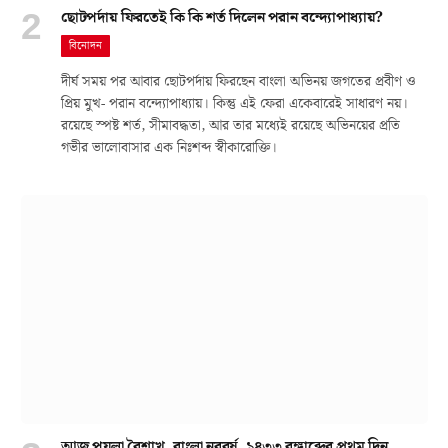
ছোটপর্দায় ফিরতেই কি কি শর্ত দিলেন পরান বন্দ্যোপাধ্যায়?
বিনোদন
দীর্ঘ সময় পর আবার ছোটপর্দায় ফিরছেন বাংলা অভিনয় জগতের প্রবীণ ও
প্রিয় মুখ- পরান বন্দ্যোপাধ্যায়। কিন্তু এই ফেরা একেবারেই সাধারণ নয়।
রয়েছে স্পষ্ট শর্ত, সীমাবদ্ধতা, আর তার মধ্যেই রয়েছে অভিনয়ের প্রতি
গভীর ভালোবাসার এক নিঃশব্দ স্বীকারোক্তি।
আজ পয়লা বৈশাখ, বাংলা নববর্ষ, ১৪৩৩ বঙ্গাব্দের প্রথম দিন,