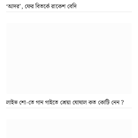
‘আদর’, ফের বিতর্কে রাকেশ বেদি
লাইভ শো-তে গান গাইতে শ্রেয়া ঘোষাল কত কোটি নেন ?