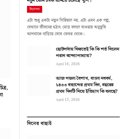
নতুন কোন চমক আনতে চলেছে ‘ঘূর্ণি’?
বিনোদন
এটা শুধু একটা নতুন সিরিয়াল নয়, এটা এমন এক গল্প,
যেখানে জীবনের হঠাৎ মোড় বদলে যাওয়ার অনুভূতি
আপনাকে নাড়িয়ে দেবে ভেতর থেকে।
ছোটপর্দায় ফিরতেই কি কি শর্ত দিলেন
পরান বন্দ্যোপাধ্যায়?
April 16, 2026
আজ পয়লা বৈশাখ, বাংলা নববর্ষ,
১৪৩৩ বঙ্গাব্দের প্রথম দিন, বছরের
ত্র,
প্রথম দিনটি নিয়ে ইতিহাস কি বলছে?
না
April 15, 2026
দিনের বাছাই