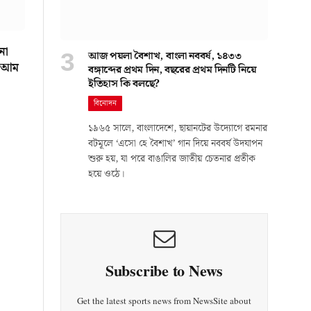
নো
আজ পয়লা বৈশাখ, বাংলা নববর্ষ, ১৪৩৩
া আম
বঙ্গাব্দের প্রথম দিন, বছরের প্রথম দিনটি নিয়ে
ইতিহাস কি বলছে?
বিনোদন
১৯৬৫ সালে, বাংলাদেশে, ছায়ানটের উদ্যোগে রমনার
বটমূলে ‘এসো হে বৈশাখ’ গান দিয়ে নববর্ষ উদযাপন
শুরু হয়, যা পরে বাঙালির জাতীয় চেতনার প্রতীক
হয়ে ওঠে।
Subscribe to News
Get the latest sports news from NewsSite about