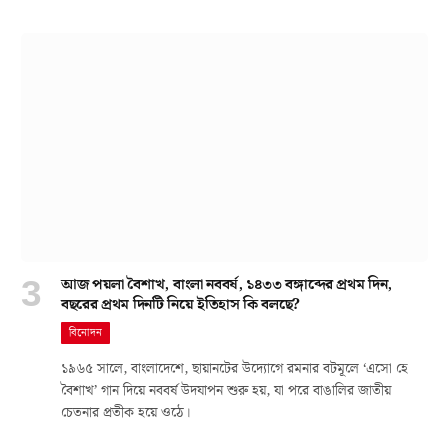
আজ পয়লা বৈশাখ, বাংলা নববর্ষ, ১৪৩৩ বঙ্গাব্দের প্রথম দিন,
বছরের প্রথম দিনটি নিয়ে ইতিহাস কি বলছে?
বিনোদন
১৯৬৫ সালে, বাংলাদেশে, ছায়ানটের উদ্যোগে রমনার বটমূলে ‘এসো হে
বৈশাখ’ গান দিয়ে নববর্ষ উদযাপন শুরু হয়, যা পরে বাঙালির জাতীয়
চেতনার প্রতীক হয়ে ওঠে।