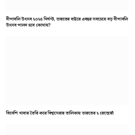
দীপাবলি উৎসব ২০২৫ নির্ঘণ্ট, ভারতের বাইরে এবছর সবচেয়ে বড় দীপাবলি
উৎসব পালন হবে কোথায়?
বিদেশি খাবার তৈরি করে বিশ্বসেরার তালিকায় ভারতের ২ রেস্তোরাঁ