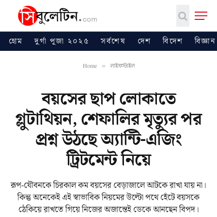
হোম
দুর্গা পূজা ২০২৫
সর্বশেষ
দেশ
বিদেশ
বিজ্ঞান
Home
লাইফস্টাইল
»
বয়সের ছাপ লোকাতে
গ্লুটাথিয়ন, শেফালির মৃত্যুর পর
প্রশ্ন উঠছে অ্যান্টি-এজিং
ট্রিটমেন্ট নিয়ে
রূপ-যৌবনকে চিরকাল কম বয়সের বেড়াজালে আটকে রাখা যায় না।
কিন্তু অনেকেই এই স্বাভাবিক নিয়মের উল্টো পথে হেঁটে বয়সকে
ঠেকিয়ে রাখতে গিয়ে নিজের অজান্তেই ডেকে আনছেন বিপদ।