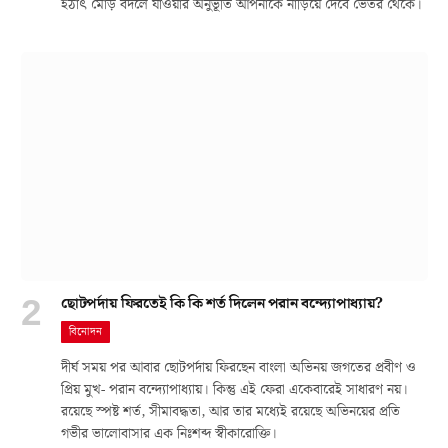
হঠাৎ মোড় বদলে যাওয়ার অনুভূতি আপনাকে নাড়িয়ে দেবে ভেতর থেকে।
ছোটপর্দায় ফিরতেই কি কি শর্ত দিলেন পরান বন্দ্যোপাধ্যায়?
বিনোদন
দীর্ঘ সময় পর আবার ছোটপর্দায় ফিরছেন বাংলা অভিনয় জগতের প্রবীণ ও
প্রিয় মুখ- পরান বন্দ্যোপাধ্যায়। কিন্তু এই ফেরা একেবারেই সাধারণ নয়।
রয়েছে স্পষ্ট শর্ত, সীমাবদ্ধতা, আর তার মধ্যেই রয়েছে অভিনয়ের প্রতি
গভীর ভালোবাসার এক নিঃশব্দ স্বীকারোক্তি।