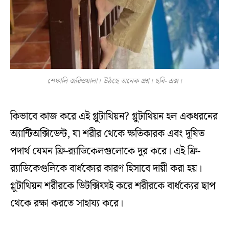
শেফালি জরিওয়ালা। উঠছে অনেক প্রশ্ন। ছবি- এক্স।
কিভাবে কাজ করে এই গ্লুটাথিয়ন? গ্লুটাথিয়ন হল একধরনের
অ্যান্টিঅক্সিডেন্ট, যা শরীর থেকে ক্ষতিকারক এবং দূষিত
পদার্থ যেমন ফ্রি-র‍্যাডিকেলগুলোকে দুর করে। এই ফ্রি-
র‍্যাডিকেগুলিকে বার্ধক্যের কারণ হিসাবে দায়ী করা হয়।
গ্লুটাথিয়ন শরীরকে ডিটক্সিফাই করে শরীরকে বার্ধক্যের ছাপ
থেকে রক্ষা করতে সাহায্য করে।