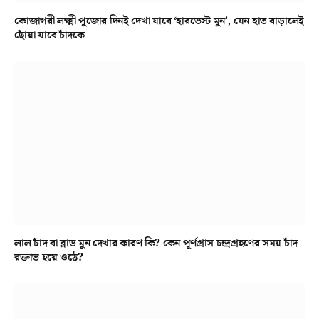
কোজাগরী লক্ষ্মী পুজোর দিনই দেখা যাবে ‘হারভেস্ট মুন’, যেন হাত বাড়ালেই
ছোঁয়া যাবে চাঁদকে
লাল চাঁদ বা ব্লাড মুন দেখার কারণ কি? কেন পূর্ণগ্রাস চন্দ্রগ্রহণের সময় চাঁদ
রক্তাভ হয়ে ওঠে?