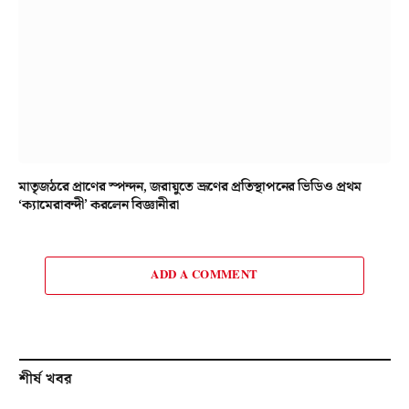
মাতৃজঠরে প্রাণের স্পন্দন, জরায়ুতে ভ্রূণের প্রতিস্থাপনের ভিডিও প্রথম
‘ক্যামেরাবন্দী’ করলেন বিজ্ঞানীরা
ADD A COMMENT
শীর্ষ খবর