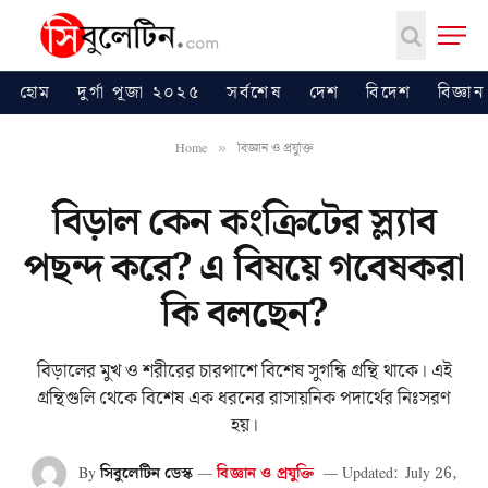
হোম
দুর্গা পূজা ২০২৫
সর্বশেষ
দেশ
বিদেশ
বিজ্ঞান
Home
বিজ্ঞান ও প্রযুক্তি
»
বিড়াল কেন কংক্রিটের স্ল্যাব
পছন্দ করে? এ বিষয়ে গবেষকরা
কি বলছেন?
বিড়ালের মুখ ও শরীরের চারপাশে বিশেষ সুগন্ধি গ্রন্থি থাকে। এই
গ্রন্থিগুলি থেকে বিশেষ এক ধরনের রাসায়নিক পদার্থের নিঃসরণ
হয়।
By
সিবুলেটিন ডেস্ক
বিজ্ঞান ও প্রযুক্তি
Updated:
July 26,