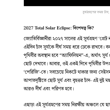
সূর্যগ্রহণের সময় চাঁদ,
2027 Total Solar Eclipse: বিশেষত্ব কি?
জ্যোতির্বিজ্ঞানীরা ২০২৭ সালের এই সূর্যগ্রহণ ‘গ্
এইদিন চাঁদ সূর্যকে দীর্ঘ সময় ধরে ঢেকে রাখবে। ব
পৃথিবীর অবস্থান হবে “অ্যাফিলিয়ন”-এ, অর্থাৎ স
ছোট দেখাবে। আবার, ওই একই দিনে পৃথিবীর উপগ্রহ 
‘পেরিজি’-তে। সবচেয়ে নিকটে থাকার জন্য সেইসম
আপাতদৃষ্টিতে ছোট সূর্য এবং বৃহত্তর চাঁদ- এই দুই
আরও দীর্ঘ এবং পরিণত হবে।
এছাড়া এই সূর্যগ্রহণের সময় নিরক্ষীয় অঞ্চলে যে ছ