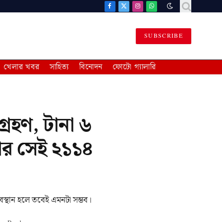
Facebook
X
Instagram
WhatsApp
(Twitter)
SUBSCRIBE
খেলার খবর
সাহিত্য
বিনোদন
ফোটো গ্যালারি
গ্রহণ, টানা ৬
ার সেই ২১১৪
ত অবস্থান হলে তবেই এমনটা সম্ভব।