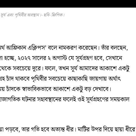
 সূর্য এবং পৃথিবীর অবস্থান।- ছবি- ফ্রিপিক।
রেট নর্থ আফ্রিকান এক্লিপস’ বলে নামকরণ করেছেন। তাঁর বলছেন,
লা হচ্ছে, ২০২৭ সালের ২ অগাস্ট যে সূর্যগ্রহণ হবে, সেখানে
ূর্য থেকে সবচেয়ে দূরে। ফলে, তখন সূর্য আমাদের আকাশে একটু
চাঁদ থাকবে পৃথিবীর সবচেয়ে কাছাকাছি জায়গায় অর্থাৎ
য় চাঁদকে স্বাভাবিকভাবে আকাশে একটু বড় দেখাবে।
 মহাজাগতিক ঘটনার সহাবস্থানের ফলেই ওই সূর্যগ্রহণের সময়কাল
ায়া পড়বে, তার গতি হবে অত্যন্ত ধীর। মাটির উপর দিয়ে ছায়া ধীরে