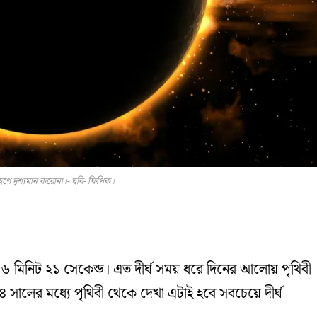
্যগ্রহণে দৃশ্যমান করোনা।- ছবি- ফ্রিপিক।
ানা ৬ মিনিট ২১ সেকেন্ড। এত দীর্ঘ সময় ধরে দিনের আলোয় পৃথিবী
লের মধ্যে পৃথিবী থেকে দেখা এটাই হবে সবচেয়ে দীর্ঘ