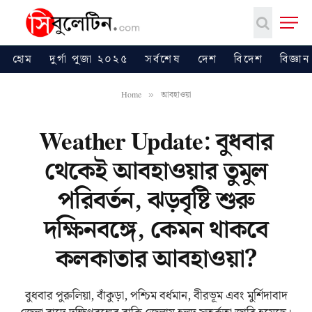
হোম
দুর্গা পূজা ২০২৫
সর্বশেষ
দেশ
বিদেশ
বিজ্ঞান
Home
আবহাওয়া
»
Weather Update: বুধবার
থেকেই আবহাওয়ার তুমুল
পরিবর্তন, ঝড়বৃষ্টি শুরু
দক্ষিনবঙ্গে, কেমন থাকবে
কলকাতার আবহাওয়া?
বুধবার পুরুলিয়া, বাঁকুড়া, পশ্চিম বর্ধমান, বীরভূম এবং মুর্শিদাবাদ