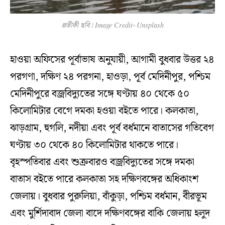
প্রতীকী ছবি। Image Credit- Unsplash
হাওয়া অফিসের পূর্বাভাষ অনুযায়ী, আগামী বুধবার উত্তর ২৪
পরগণা, দক্ষিণ ২৪ পরগনা, হাওড়া, পূর্ব মেদিনীপুর, পশ্চিম
মেদিনীপুরে বজ্রবিদ্যুতের সঙ্গে ঘণ্টায় ৪০ থেকে ৫০
কিলোমিটার বেগে দমকা হওয়া বইতে পারে। কলকাতা,
ঝাড়গ্রাম, হুগলি, নদীয়া এবং পূর্ব বর্ধমানে বাতাসের গতিবেগ
ঘণ্টায় ৩০ থেকে ৪০ কিলোমিটার থাকতে পারে।
বৃহস্পতিবার এবং শুক্রবারও বজ্রবিদ্যুতের সঙ্গে দমকা
বাতাস বইতে পারে কলকাতা সহ দক্ষিণবঙ্গের অধিকাংশ
জেলায়। বুধবার পুরুলিয়া, বাঁকুড়া, পশ্চিম বর্ধমান, বীরভূম
এবং মুর্শিদাবাদ জেলা বাদে দক্ষিণবঙ্গের বাকি জেলায় হলুদ