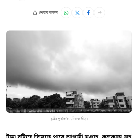
শেয়ার করুন
বৃষ্টির পূর্বাভাষ। নিজস্ব চিত্র।
টানা বৃষ্টিতে ভিজতে পারে আগামী সপ্তাহ, কলকাতা সহ