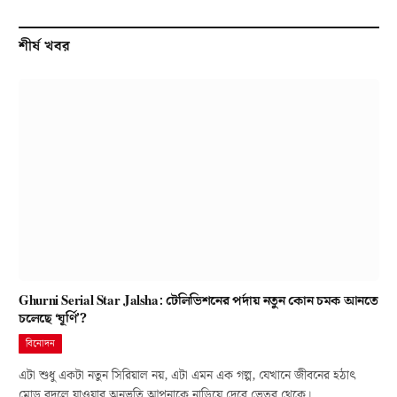
শীর্ষ খবর
Ghurni Serial Star Jalsha: টেলিভিশনের পর্দায় নতুন কোন চমক আনতে
চলেছে ‘ঘূর্ণি’?
বিনোদন
এটা শুধু একটা নতুন সিরিয়াল নয়, এটা এমন এক গল্প, যেখানে জীবনের হঠাৎ
মোড় বদলে যাওয়ার অনুভূতি আপনাকে নাড়িয়ে দেবে ভেতর থেকে।