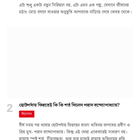
এটা শুধু একটা নতুন সিরিয়াল নয়, এটা এমন এক গল্প, যেখানে জীবনের
হঠাৎ মোড় বদলে যাওয়ার অনুভূতি আপনাকে নাড়িয়ে দেবে ভেতর থেকে।
ছোটপর্দায় ফিরতেই কি কি শর্ত দিলেন পরান বন্দ্যোপাধ্যায়?
বিনোদন
দীর্ঘ সময় পর আবার ছোটপর্দায় ফিরছেন বাংলা অভিনয় জগতের প্রবীণ ও
প্রিয় মুখ- পরান বন্দ্যোপাধ্যায়। কিন্তু এই ফেরা একেবারেই সাধারণ নয়।
রয়েছে স্পষ্ট শর্ত, সীমাবদ্ধতা, আর তার মধ্যেই রয়েছে অভিনয়ের প্রতি