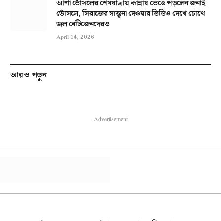
আশা ভোঁসলের শেষযাত্রায় কান্নায় ভেঙে পড়লেন জনাই
ভোঁসলে, সিরাজের সান্ত্বনা দেওয়ার ভিডিও দেখে চোখে
জল নেটিজেনদেরও
April 14, 2026
আরও পড়ুন
Advertisement