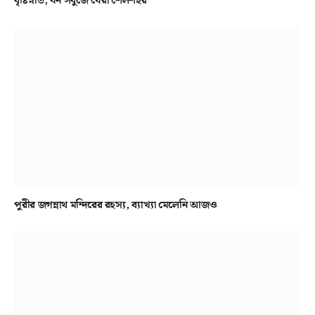
বৃষ্টিস্নাত, ঘন সবুজে ঘেরা শৈলশহর
পুরীর জগন্নাথ মন্দিরের রহস্য, ব্যাখ্যা মেলেনি আজও