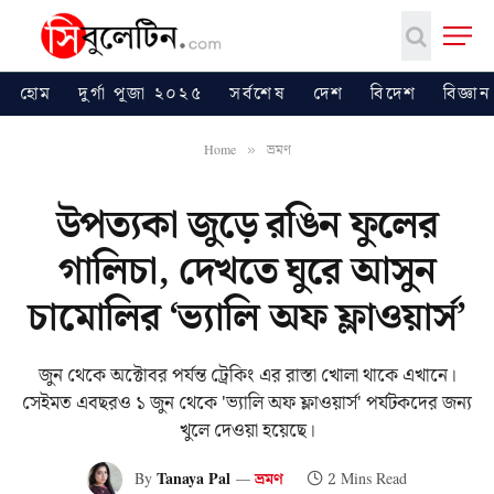
হোম
দুর্গা পূজা ২০২৫
সর্বশেষ
দেশ
বিদেশ
বিজ্ঞান
Home
ভ্রমণ
»
উপত্যকা জুড়ে রঙিন ফুলের
গালিচা, দেখতে ঘুরে আসুন
চামোলির ‘ভ্যালি অফ ফ্লাওয়ার্স’
জুন থেকে অক্টোবর পর্যন্ত ট্রেকিং এর রাস্তা খোলা থাকে এখানে।
সেইমত এবছরও ১ জুন থেকে 'ভ্যালি অফ ফ্লাওয়ার্স' পর্যটকদের জন্য
খুলে দেওয়া হয়েছে।
By
Tanaya Pal
ভ্রমণ
2 Mins Read