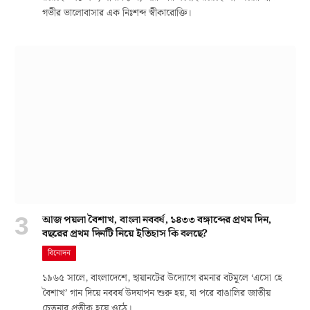
গভীর ভালোবাসার এক নিঃশব্দ স্বীকারোক্তি।
আজ পয়লা বৈশাখ, বাংলা নববর্ষ, ১৪৩৩ বঙ্গাব্দের প্রথম দিন,
বছরের প্রথম দিনটি নিয়ে ইতিহাস কি বলছে?
বিনোদন
১৯৬৫ সালে, বাংলাদেশে, ছায়ানটের উদ্যোগে রমনার বটমূলে ‘এসো হে
বৈশাখ’ গান দিয়ে নববর্ষ উদযাপন শুরু হয়, যা পরে বাঙালির জাতীয়
চেতনার প্রতীক হয়ে ওঠে।