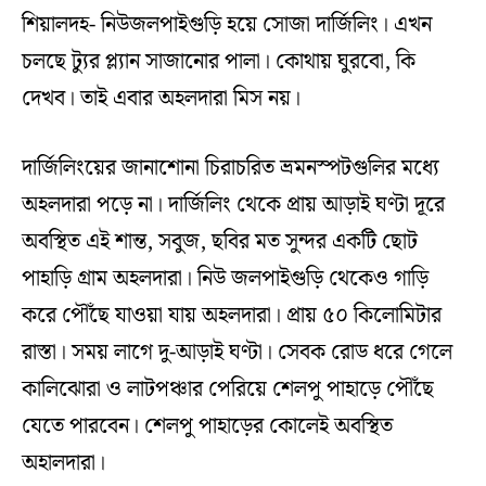
শিয়ালদহ- নিউজলপাইগুড়ি হয়ে সোজা দার্জিলিং। এখন
চলছে ট্যুর প্ল্যান সাজানোর পালা। কোথায় ঘুরবো, কি
দেখব। তাই এবার অহলদারা মিস নয়।
দার্জিলিংয়ের জানাশোনা চিরাচরিত ভ্রমনস্পটগুলির মধ্যে
অহলদারা পড়ে না। দার্জিলিং থেকে প্রায় আড়াই ঘণ্টা দূরে
অবস্থিত এই শান্ত, সবুজ, ছবির মত সুন্দর একটি ছোট
পাহাড়ি গ্রাম অহলদারা। নিউ জলপাইগুড়ি থেকেও গাড়ি
করে পৌঁছে যাওয়া যায় অহলদারা। প্রায় ৫০ কিলোমিটার
রাস্তা। সময় লাগে দু-আড়াই ঘণ্টা। সেবক রোড ধরে গেলে
কালিঝোরা ও লাটপঞ্চার পেরিয়ে শেলপু পাহাড়ে পৌঁছে
যেতে পারবেন। শেলপু পাহাড়ের কোলেই অবস্থিত
অহালদারা।