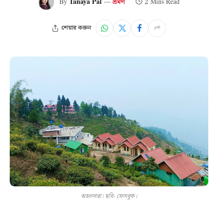
By
Tanaya Pal
ভ্রমণ
2 Mins Read
শেয়ার করুন
অহলদারা। ছবি- ফেসবুক।