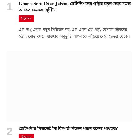
Ghurni Serial Star Jalsha: টেলিভিশনের পর্দায় নতুন কোন চমক
আনতে চলেছে ‘ঘূর্ণি’?
বিনোদন
এটা শুধু একটা নতুন সিরিয়াল নয়, এটা এমন এক গল্প, যেখানে জীবনের
হঠাৎ মোড় বদলে যাওয়ার অনুভূতি আপনাকে নাড়িয়ে দেবে ভেতর থেকে।
ছোটপর্দায় ফিরতেই কি কি শর্ত দিলেন পরান বন্দ্যোপাধ্যায়?
বিনোদন