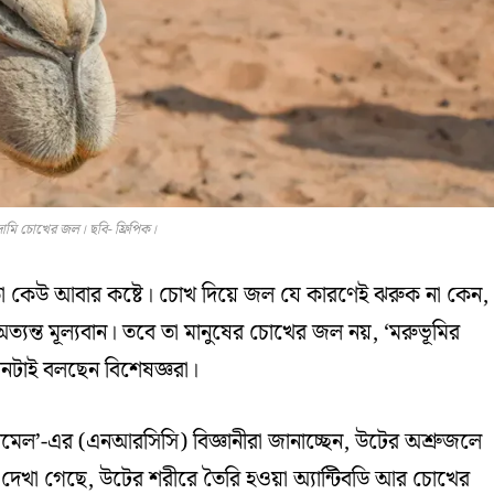
ামি চোখের জল। ছবি- ফ্রিপিক।
ো কেউ আবার কষ্টে। চোখ দিয়ে জল যে কারণেই ঝরুক না কেন,
্যন্ত মূল্যবান। তবে তা মানুষের চোখের জল নয়, ‘মরুভূমির
নটাই বলছেন বিশেষজ্ঞরা।
 ক্যামেল’-এর (এনআরসিসি) বিজ্ঞানীরা জানাচ্ছেন, উটের অশ্রুজলে
 দেখা গেছে, উটের শরীরে তৈরি হওয়া অ্যান্টিবডি আর চোখের