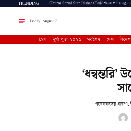
Ghurni Serial Star Jalsha: টেলিভিশনের পর্দায় নতুন
TRENDING
Friday, August 7
হোম
দুর্গা পূজা ২০২৫
সর্বশেষ
দেশ
বিদেশ
‘ধন্বন্তরি
সা
গবেষকদের ধারণা, উট