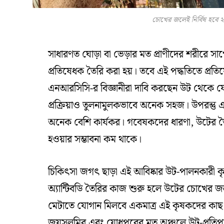
চোখের জলেই নির্বিষ হবে ২৬
সাধারণত ঘোড়া বা ভেড়ার মত প্রাণীদের শরীরে সাপ
প্রতিষেধক তৈরি করা হয়। তবে এই পদ্ধতিতে প্
এনআরসিসি-র বিজ্ঞানীরা দাবি করছেন উট থেকে যে 
প্রক্রিয়াও তুলনামুলকভাবে অনেক সহজ। উপরন্তু এট
অনেক বেশি কার্যকর। গবেষকদের ধারণা, উটের তৈরি 
হওয়ার সম্ভাবনা কম থাকে।
চিকিৎসা জগৎ ছাড়া এই আবিষ্কার উট-পালনকারী কৃ
অ্যান্টিবডি তৈরির কাজ শুরু হলে উটের চোখের জল 
মেটাতে যোগান মিলবে একমাত্র এই কৃষকদের কাছ
জয়সলমির এবং যোধপুরের মত অঞ্চলে উট-প্রতিপাল