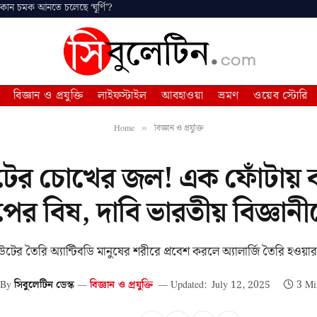
 কোন চমক আনতে চলেছে ‘ঘূর্ণি’?
বিজ্ঞান ও প্রযুক্তি
লাইফস্টাইল
আবহাওয়া
ভ্রমণ
ওয়েব স্টোরি
Home
বিজ্ঞান ও প্রযুক্তি
»
’ উটের চোখের জল! এক ফোঁটায়
পের বিষ, দাবি ভারতীয় বিজ্ঞানী
ের তৈরি অ্যান্টিবডি মানুষের শরীরে প্রবেশ করলে অ্যালার্জি তৈরি হওয়া
By
সিবুলেটিন ডেস্ক
বিজ্ঞান ও প্রযুক্তি
Updated:
July 12, 2025
3 Mi