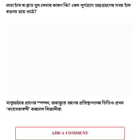
লাল চাঁদ বা ব্লাড মুন দেখার কারণ কি? কেন পূর্ণগ্রাস চন্দ্রগ্রহণের সময় চাঁদ
রক্তাভ হয়ে ওঠে?
মাতৃজঠরে প্রাণের স্পন্দন, জরায়ুতে ভ্রূণের প্রতিস্থাপনের ভিডিও প্রথম
‘ক্যামেরাবন্দী’ করলেন বিজ্ঞানীরা
ADD A COMMENT