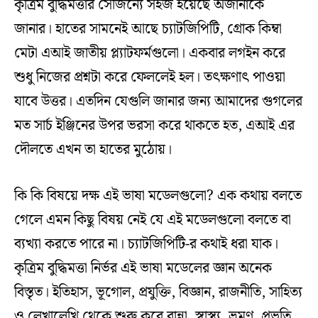
কৃত্রিম বুদ্ধিমত্তার সৌজন্যে সহজ হয়েছে অজানাকে
জানার। হাতের সামনেই আছে চ্যাটজিপিটি, গ্রোক কিম্বা
মেটা এআই জাতীয় প্ল্যাটফর্মগুলো। একবার লগইন করে
শুধু নিজের প্রশ্নটা করে ফেললেই হল। তৎক্ষণাৎ পাওয়া
যাবে উত্তর। এতদিন যেগুলি জানার জন্য আমাদের গুগলের
মত সার্চ ইঞ্জিনের উপর ভরসা করে থাকতে হত, এআই এর
দৌলতে এখন তা হাতের মুঠোয়।
কি কি বিষয়ে দক্ষ এই ভাষা মডেলগুলো? এক কথায় বলতে
গেলে এমন কিছু বিষয় নেই যে এই মডেলগুলো বলতে বা
ব্যখ্যা করতে পারে না। চ্যাটজিপিটি-র কথাই ধরা যাক।
কৃত্রিম বুদ্ধিমত্তা নির্ভর এই ভাষা মডেলের জ্ঞান অনেক
বিস্তৃত। ইতিহাস, ভূগোল, প্রযুক্তি, বিজ্ঞান, রাজনীতি, সাহিত্য
ও লেখালেখি থেকে শুরু করে রান্না, স্বাস্থ্য, ভ্রমণ, প্রভৃতি