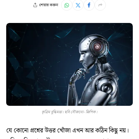
শেয়ার করুন
কৃত্রিম বুদ্ধিমত্তা। ছবি সৌজন্যে- ফ্রিপিক।
যে কোনো প্রশ্নের উত্তর খোঁজা এখন আর কঠিন কিছু নয়।