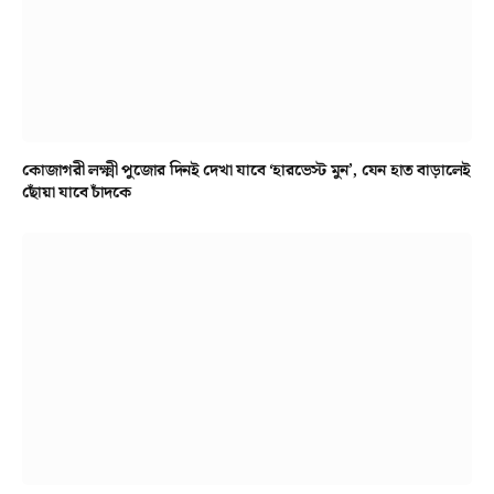
কোজাগরী লক্ষ্মী পুজোর দিনই দেখা যাবে ‘হারভেস্ট মুন’, যেন হাত বাড়ালেই
ছোঁয়া যাবে চাঁদকে