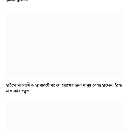
কৃত্রিম বুদ্ধিমত্তা
হাইপোথ্যালামিক হ্যামারটোমা: যে রোগের জন্য মানুষ রোজ হাসেন, ইচ্ছে
না থাকা সত্ত্বেও