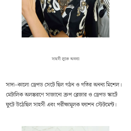
সাহসী লুকে অনন্যা
সাদা–কালো ড্রেপড সেটে ছিল গঠন ও গতির অনন্য মিশেল।
মেটালিক অলঙ্করণে সাজানো ক্রপ ব্লেজার ও ড্রেপড স্কার্টে
ফুটে উঠেছিল সাহসী এবং পরীক্ষামূলক ফ্যাশন স্টেটমেন্ট।