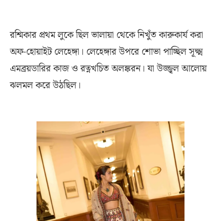
রশ্মিকার প্রথম লুকে ছিল ভালায়া থেকে নিখুঁত কারুকার্য করা
অফ-হোয়াইট লেহেঙ্গা। লেহেঙ্গার উপরে শোভা পাচ্ছিল সূক্ষ্ম
এমব্রয়ডারির কাজ ও রত্নখচিত অলঙ্করন। যা উজ্জ্বল আলোয়
ঝলমল করে উঠছিল।