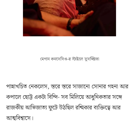
মেগান কনসেসিও-র স্টাইলে সুসজ্জিতা
পান্নাখচিত নেকলেস, স্তরে স্তরে সাজানো সোনার গহনা আর
কপালে ছোট্ট একটা বিন্দি- সব মিলিয়ে আধুনিকতার সঙ্গে
রাজকীয় আভিজাত্য ফুটে উঠছিল রশ্মিকার ব্যক্তিত্বে আর
আত্মবিশ্বাসে।