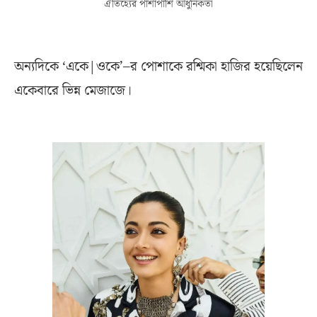
ঐতিহ্যের পাশাপাশি আধুনিকতা
অন্যদিকে ‘একে|ওকে’–র পোশাকে রশ্মিকা হাজির হয়েছিলেন
একেবারে ভিন্ন মেজাজে।