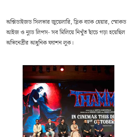
অক্সিডাইজড সিলভার জুয়েলারি, স্লিক ব্যাক হেয়ার, স্মোকড
আইজ ও ন্যুড লিপস- সব মিলিয়ে নিখুঁত ছাঁচে গড়া হয়েছিল
অভিনেত্রীর আধুনিক ফ্যাশন লুক।