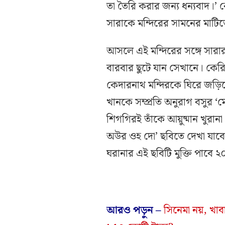
তা তৈরি করার জন্য ধন্যবাদ।’ ক
সারাকে মন্দিরের সামনের মাটিত
আসলে এই মন্দিরের সঙ্গে সারা
বারবার ছুটে যান সেখানে। কের
কেদারনাথ মন্দিরকে ঘিরে জড়িয়
খানকে সম্প্রতি অনুরাগ বসুর ‘ম
শিগগিরই তাঁকে আয়ুষ্মান খুরানা 
অউর ওহ দো’ ছবিতে দেখা যাবে। 
ঘরানার এই ছবিটি মুক্তি পাবে ২
আরও পড়ুন –
সিনেমা নয়, খাবা