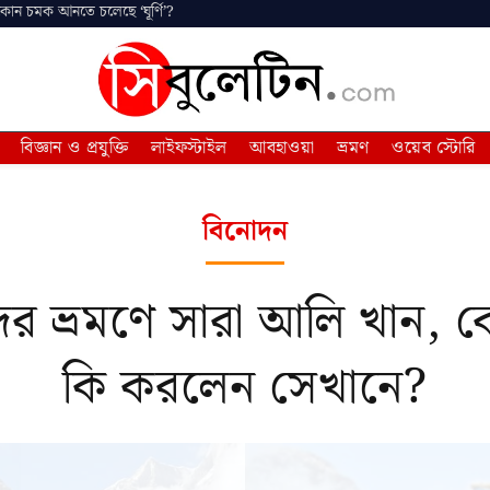
 কোন চমক আনতে চলেছে ‘ঘূর্ণি’?
বিজ্ঞান ও প্রযুক্তি
লাইফস্টাইল
আবহাওয়া
ভ্রমণ
ওয়েব স্টোরি
বিনোদন
দির ভ্রমণে সারা আলি খান, ব
কি করলেন সেখানে?