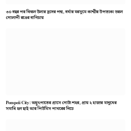
৩০ বছর পর ফিরল উলার হ্রদের পদ্ম, বর্ষার মরসুমে কাশ্মীর উপত্যকা ভরল
গোলাপী রঙের বাগিচায়
Pompeii City: অগ্নুৎপাতের গ্রাসে গোটা শহর, প্রায় ২ হাজার মানুষের
সমাধি হল ছাই আর পিউমিস পাথরের নিচে