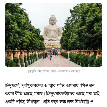
বুদ্ধমূর্তি, গয়া, বিহার। (ছবি - সৌজন্যে - ফ্রিপিক)
হিন্দুধর্মে, পূর্বপুরুষদের আত্মার শান্তি কামনায় ‘পিণ্ডদান’
করার রীতি আছে গয়ায়। হিন্দুধর্মাবলম্বীদের কাছে গয়া তাই
একটি পবিত্র তীর্থস্থান। প্রতি বছর লক্ষ লক্ষ তীর্থযাত্রী ও