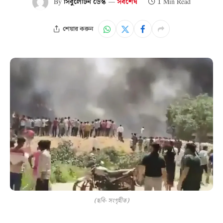
By
সিবুলেটিন ডেস্ক
সর্বশেষ
1 Min Read
শেয়ার করুন
(ছবি- সংগৃহীত)