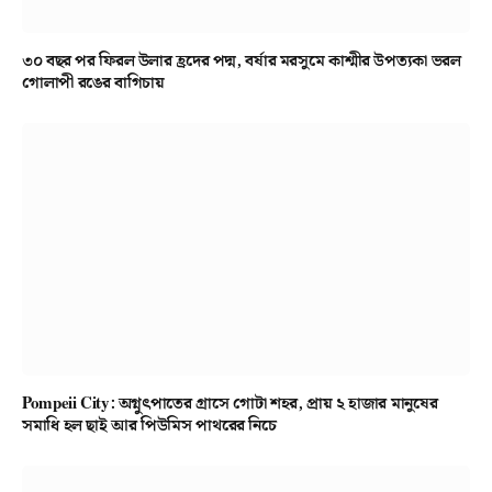
৩০ বছর পর ফিরল উলার হ্রদের পদ্ম, বর্ষার মরসুমে কাশ্মীর উপত্যকা ভরল
গোলাপী রঙের বাগিচায়
Pompeii City: অগ্নুৎপাতের গ্রাসে গোটা শহর, প্রায় ২ হাজার মানুষের
সমাধি হল ছাই আর পিউমিস পাথরের নিচে