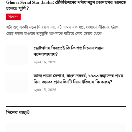
Ghurni Serial Star Jalsha: টেলিভিশনের পর্দায় নতুন কোন চমক আনতে
চলেছে ‘ঘূর্ণি’?
বিনোদন
এটা শুধু একটা নতুন সিরিয়াল নয়, এটা এমন এক গল্প, যেখানে জীবনের হঠাৎ
মোড় বদলে যাওয়ার অনুভূতি আপনাকে নাড়িয়ে দেবে ভেতর থেকে।
ছোটপর্দায় ফিরতেই কি কি শর্ত দিলেন পরান
বন্দ্যোপাধ্যায়?
April 16, 2026
আজ পয়লা বৈশাখ, বাংলা নববর্ষ, ১৪৩৩ বঙ্গাব্দের প্রথম
দিন, বছরের প্রথম দিনটি নিয়ে ইতিহাস কি বলছে?
April 15, 2026
দিনের বাছাই