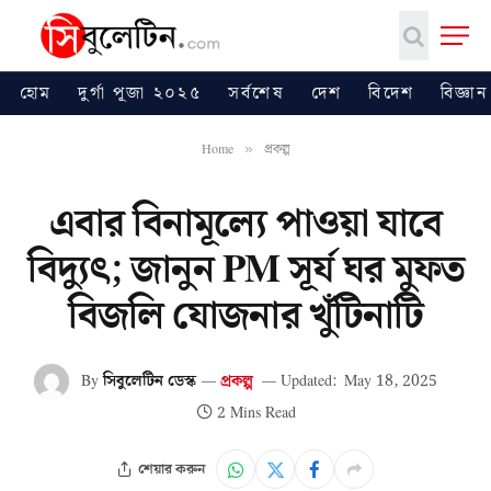
হোম
দুর্গা পূজা ২০২৫
সর্বশেষ
দেশ
বিদেশ
বিজ্ঞান
Home
প্রকল্প
»
এবার বিনামূল্যে পাওয়া যাবে
বিদ্যুৎ; জানুন PM সূর্য ঘর মুফত
বিজলি যোজনার খুঁটিনাটি
By
সিবুলেটিন ডেস্ক
প্রকল্প
Updated:
May 18, 2025
2 Mins Read
শেয়ার করুন