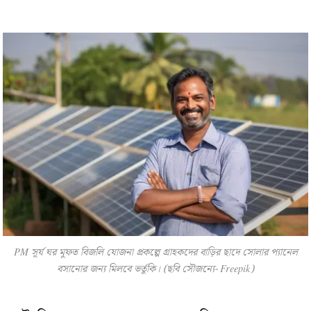
PM সূর্য ঘর মুফত বিজলি যোজনা প্রকল্পে গ্রাহকদের বাড়ির ছাদে সোলার প্যানেল
বসানোর জন্য মিলবে ভর্তুকি। (ছবি সৌজন্যে- Freepik)