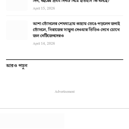
দিন, বছরের প্রথম দিনটি নিয়ে ইতিহাস কি বলছে?
April 15, 2026
আশা ভোঁসলের শেষযাত্রায় কান্নায় ভেঙে পড়লেন জনাই
ভোঁসলে, সিরাজের সান্ত্বনা দেওয়ার ভিডিও দেখে চোখে
জল নেটিজেনদেরও
April 14, 2026
আরও পড়ুন
Advertisement