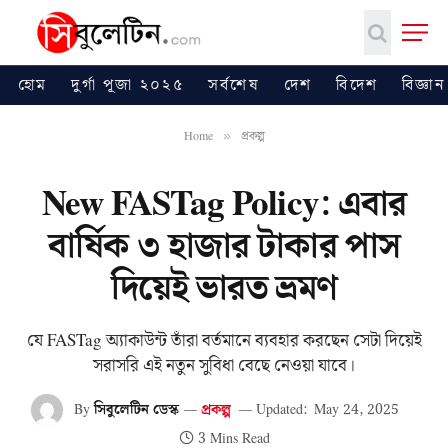
হোম
দুর্গা পূজা ২০২৫
সর্বশেষ
দেশ
বিদেশ
বিজ্ঞান
Home
প্রকল্প
»
New FASTag Policy: এবার
বার্ষিক ৩ হাজার টাকার পাস
দিয়েই ভারত ভ্রমণ
যে FASTag অ্যাকাউন্ট তাঁরা বর্তমানে ব্যবহার করছেন সেটা দিয়েই
সরাসরি এই নতুন সুবিধা বেছে নেওয়া যাবে।
By
সিবুলেটিন ডেস্ক
প্রকল্প
Updated:
May 24, 2025
3 Mins Read