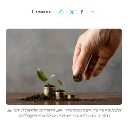
শেয়ার করুন
SIP মানে ‘সিস্টেমেটিক ইনভেস্টমেন্ট প্ল্যান’। সহজ বাংলায় বললে, অল্প অল্প করে নিয়মিত
টাকা মিউচুয়াল ফান্ডে বিনিয়োগ করার এক সহজ উপায়। (ছবি- সংগৃহীত)