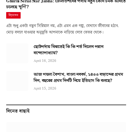
Ghurni Serial Star Jalsha: টেলিভিশনের পর্দায় নতুন কোন চমক আনতে
চলেছে ‘ঘূর্ণি’?
বিনোদন
এটা শুধু একটা নতুন সিরিয়াল নয়, এটা এমন এক গল্প, যেখানে জীবনের হঠাৎ
মোড় বদলে যাওয়ার অনুভূতি আপনাকে নাড়িয়ে দেবে ভেতর থেকে।
ছোটপর্দায় ফিরতেই কি কি শর্ত দিলেন পরান
বন্দ্যোপাধ্যায়?
April 16, 2026
আজ পয়লা বৈশাখ, বাংলা নববর্ষ, ১৪৩৩ বঙ্গাব্দের প্রথম
দিন, বছরের প্রথম দিনটি নিয়ে ইতিহাস কি বলছে?
April 15, 2026
দিনের বাছাই