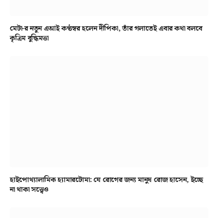
মেটা-র নতুন এআই কণ্ঠস্বর হলেন দীপিকা, তাঁর গলাতেই এবার কথা বলবে
কৃত্রিম বুদ্ধিমত্তা
হাইপোথ্যালামিক হ্যামারটোমা: যে রোগের জন্য মানুষ রোজ হাসেন, ইচ্ছে
না থাকা সত্ত্বেও