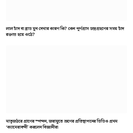
লাল চাঁদ বা ব্লাড মুন দেখার কারণ কি? কেন পূর্ণগ্রাস চন্দ্রগ্রহণের সময় চাঁদ
রক্তাভ হয়ে ওঠে?
মাতৃজঠরে প্রাণের স্পন্দন, জরায়ুতে ভ্রূণের প্রতিস্থাপনের ভিডিও প্রথম
‘ক্যামেরাবন্দী’ করলেন বিজ্ঞানীরা