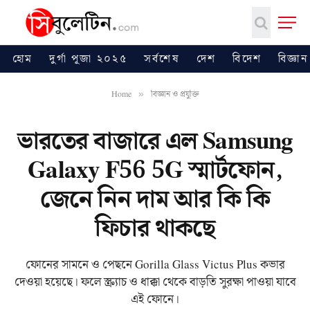
হোম
দুর্গা পূজা ২০২৫
সর্বশেষ
দেশ
বিদেশ
বিজ্ঞান
Home
বিজ্ঞান ও প্রযুক্তি
»
ভারতের বাজারে এল Samsung
Galaxy F56 5G স্মার্টফোন,
জেনে নিন দাম আর কি কি
ফিচার থাকছে
ফোনের সামনে ও পেছনে Gorilla Glass Victus Plus কভার
দেওয়া হয়েছে। ফলে স্ক্র্যাচ ও ধাক্কা থেকে বাড়তি সুরক্ষা পাওয়া যাবে
এই ফোনে।