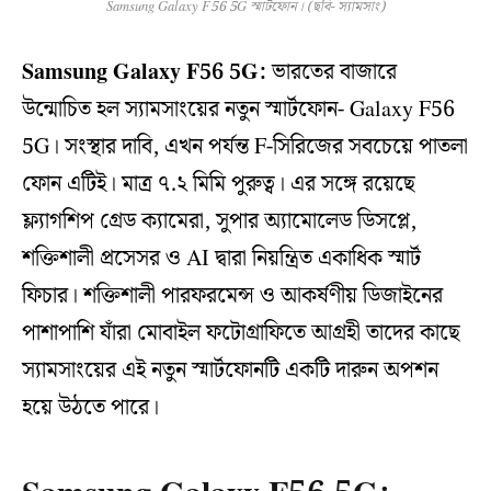
Samsung Galaxy F56 5G স্মার্টফোন। (ছবি- স্যামসাং)
Samsung Galaxy F56 5G:
ভারতের বাজারে
উন্মোচিত হল স্যামসাংয়ের নতুন স্মার্টফোন- Galaxy F56
5G। সংস্থার দাবি, এখন পর্যন্ত F-সিরিজের সবচেয়ে পাতলা
ফোন এটিই। মাত্র ৭.২ মিমি পুরুত্ব। এর সঙ্গে রয়েছে
ফ্ল্যাগশিপ গ্রেড ক্যামেরা, সুপার অ্যামোলেড ডিসপ্লে,
শক্তিশালী প্রসেসর ও AI দ্বারা নিয়ন্ত্রিত একাধিক স্মার্ট
ফিচার। শক্তিশালী পারফরমেন্স ও আকর্ষণীয় ডিজাইনের
পাশাপাশি যাঁরা মোবাইল ফটোগ্রাফিতে আগ্রহী তাদের কাছে
স্যামসাংয়ের এই নতুন স্মার্টফোনটি একটি দারুন অপশন
হয়ে উঠতে পারে।