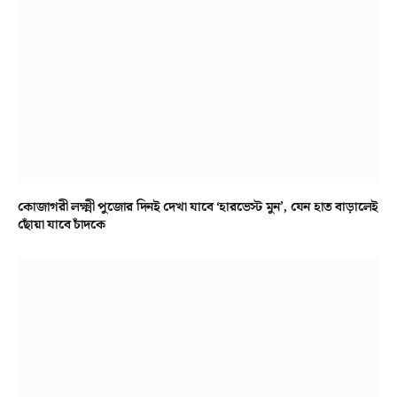
কোজাগরী লক্ষ্মী পুজোর দিনই দেখা যাবে ‘হারভেস্ট মুন’, যেন হাত বাড়ালেই
ছোঁয়া যাবে চাঁদকে