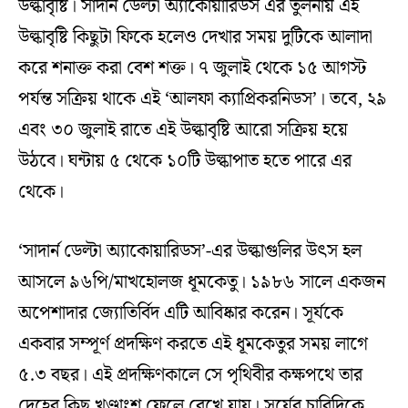
উল্কাবৃষ্টি। সাদার্ন ডেল্টা অ্যাকোয়ারিডস এর তুলনায় এই
উল্কাবৃষ্টি কিছুটা ফিকে হলেও দেখার সময় দুটিকে আলাদা
করে শনাক্ত করা বেশ শক্ত। ৭ জুলাই থেকে ১৫ আগস্ট
পর্যন্ত সক্রিয় থাকে এই ‘আলফা ক্যাপ্রিকরনিডস’। তবে, ২৯
এবং ৩০ জুলাই রাতে এই উল্কাবৃষ্টি আরো সক্রিয় হয়ে
উঠবে। ঘন্টায় ৫ থেকে ১০টি উল্কাপাত হতে পারে এর
থেকে।
‘সাদার্ন ডেল্টা অ্যাকোয়ারিডস’-এর উল্কাগুলির উৎস হল
আসলে ৯৬পি/মাখহোলজ ধূমকেতু। ১৯৮৬ সালে একজন
অপেশাদার জ্যোতির্বিদ এটি আবিষ্কার করেন। সূর্যকে
একবার সম্পূর্ণ প্রদক্ষিণ করতে এই ধূমকেতুর সময় লাগে
৫.৩ বছর। এই প্রদক্ষিণকালে সে পৃথিবীর কক্ষপথে তার
দেহের কিছু খণ্ডাংশ ফেলে রেখে যায়। সূর্যের চারিদিকে