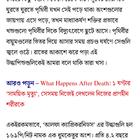
ঘুরতে ঘুরতে পৃথিবী যখন সেই পড়ে থাকা অংশগুলোর
জায়গায় এসে পড়ে, তখন মাধ্যাকর্ষণ শক্তির প্রভাবে
খন্ডগুলো পৃথিবীর দিকে বিদ্যুৎবেগে ছুটে আসে। পৃথিবীর
বায়ুমণ্ডলের ভিতর দিয়ে আসার সময় প্রচণ্ড ঘর্ষণে সেগুলি
জ্বলে ওঠে। রাতের আকাশে ঝরে পড়া এই
উল্কাপিন্ডগুলিকেই আমরা বলে থাকি তারা খসা।
আরও পড়ুন –
What Happens After Death: ১ ঘণ্টার
‘সাময়িক মৃত্যু’, সেসময় নিজেই দেখলেন নিজের প্রাণহীন
শরীরকে
একইরকমভাবে, ‘আলফা ক্যাপ্রিকরনিডস’ এর উল্কাগুলি হল
১৬৯পি/নিট নামক এক ধুমকেতুর অংশ। প্রতি ৪.২ বছরে