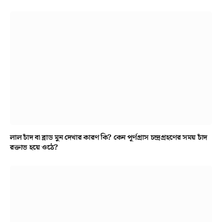
লাল চাঁদ বা ব্লাড মুন দেখার কারণ কি? কেন পূর্ণগ্রাস চন্দ্রগ্রহণের সময় চাঁদ
রক্তাভ হয়ে ওঠে?