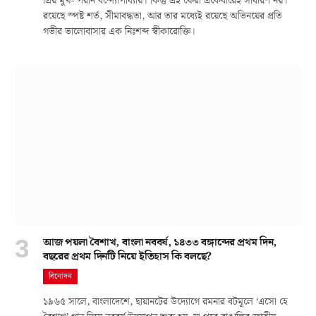
প্রিয় মুখ- পরান বন্দ্যোপাধ্যায়। কিন্তু এই ফেরা একেবারেই সাধারণ নয়।
রয়েছে স্পষ্ট শর্ত, সীমাবদ্ধতা, আর তার মধ্যেই রয়েছে অভিনয়ের প্রতি
গভীর ভালোবাসার এক নিঃশব্দ স্বীকারোক্তি।
আজ পয়লা বৈশাখ, বাংলা নববর্ষ, ১৪৩৩ বঙ্গাব্দের প্রথম দিন,
বছরের প্রথম দিনটি নিয়ে ইতিহাস কি বলছে?
বিনোদন
১৯৬৫ সালে, বাংলাদেশে, ছায়ানটের উদ্যোগে রমনার বটমূলে ‘এসো হে