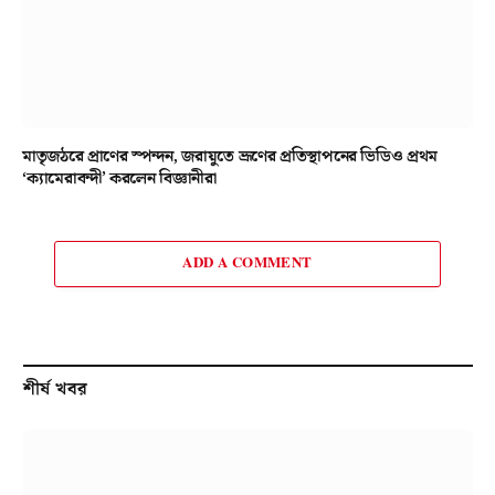
মাতৃজঠরে প্রাণের স্পন্দন, জরায়ুতে ভ্রূণের প্রতিস্থাপনের ভিডিও প্রথম
‘ক্যামেরাবন্দী’ করলেন বিজ্ঞানীরা
ADD A COMMENT
শীর্ষ খবর