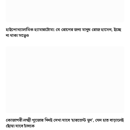
হাইপোথ্যালামিক হ্যামারটোমা: যে রোগের জন্য মানুষ রোজ হাসেন, ইচ্ছে
না থাকা সত্ত্বেও
কোজাগরী লক্ষ্মী পুজোর দিনই দেখা যাবে ‘হারভেস্ট মুন’, যেন হাত বাড়ালেই
ছোঁয়া যাবে চাঁদকে