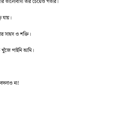
ার ভালোবাসা তার চেয়েও গভীর।
ে যায়।
লার সাহস ও শক্তি।
খুঁজে পাইনি আমি।
 বদলাও না!