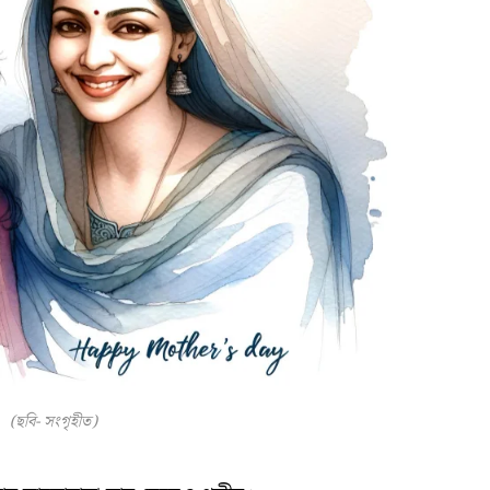
(ছবি- সংগৃহীত)