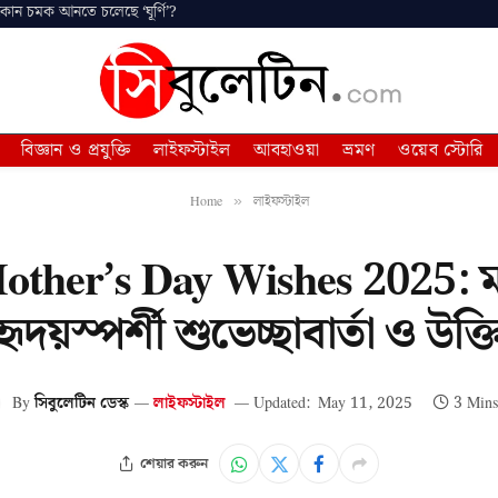
 কোন চমক আনতে চলেছে ‘ঘূর্ণি’?
বিজ্ঞান ও প্রযুক্তি
লাইফস্টাইল
আবহাওয়া
ভ্রমণ
ওয়েব স্টোরি
Home
লাইফস্টাইল
»
ther’s Day Wishes 2025: মা
হৃদয়স্পর্শী শুভেচ্ছাবার্তা ও উক্ত
By
সিবুলেটিন ডেস্ক
লাইফস্টাইল
Updated:
May 11, 2025
3 Mins
শেয়ার করুন