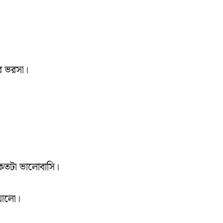
ের ভরসা।
কতটা ভালোবাসি।
 আলো।