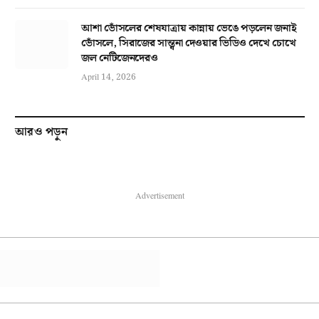
আশা ভোঁসলের শেষযাত্রায় কান্নায় ভেঙে পড়লেন জনাই
ভোঁসলে, সিরাজের সান্ত্বনা দেওয়ার ভিডিও দেখে চোখে
জল নেটিজেনদেরও
April 14, 2026
আরও পড়ুন
Advertisement