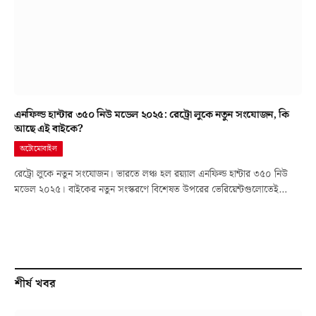
এনফিল্ড হান্টার ৩৫০ নিউ মডেল ২০২৫: রেট্রো লুকে নতুন সংযোজন, কি
আছে এই বাইকে?
অটোমোবাইল
রেট্রো লুকে নতুন সংযোজন। ভারতে লঞ্চ হল রয়্যাল এনফিল্ড হান্টার ৩৫০ নিউ
মডেল ২০২৫। বাইকের নতুন সংস্করণে বিশেষত উপরের ভেরিয়েন্টগুলোতেই…
শীর্ষ খবর