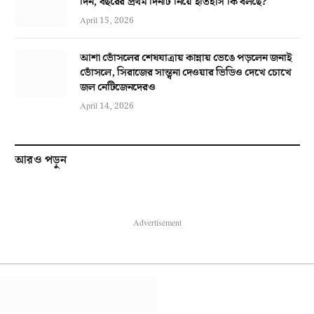
দিন, বছরের প্রথম দিনটি নিয়ে ইতিহাস কি বলছে?
April 15, 2026
আশা ভোঁসলের শেষযাত্রায় কান্নায় ভেঙে পড়লেন জনাই
ভোঁসলে, সিরাজের সান্ত্বনা দেওয়ার ভিডিও দেখে চোখে
জল নেটিজেনদেরও
April 14, 2026
আরও পড়ুন
Advertisement