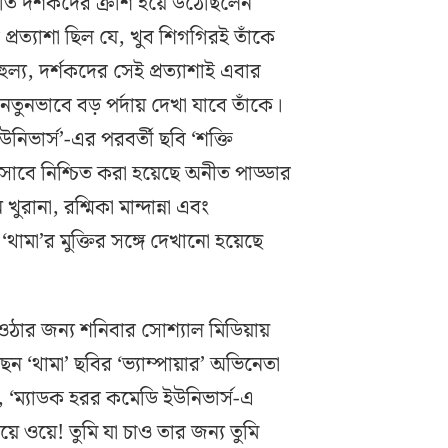
াতি দর্শকদের ক্রাশ হয়ে উঠেছিলেন
্রত্যাশা ছিল যে, খুব শিগগিরই তাঁকে
ুল্য, দর্শকদের সেই প্রত্যাশাই এবার
ুনভাবে বড় পর্দায় দেখা যাবে তাঁকে।
িভার্স’-এর পরবর্তী ছবি ‘শক্তি
হিসাবে নিশ্চিত করা হয়েছে অনীত পাড্ডার
 খুরানা, রশ্মিকা মান্দান্না এবং
থামা’র মুক্তির সঙ্গে দেখানো হয়েছে
ঠার জন্য শনিবার সোশ্যাল মিডিয়ায়
েন ‘থামা’ ছবির ‘ভ্যাম্পায়ার’ অভিনেতা
ন, ‘ম্যাডক হরর কমেডি ইউনিভার্স-এ
য়ে ওয়ে! তুমি যা চাও তার জন্য তুমি