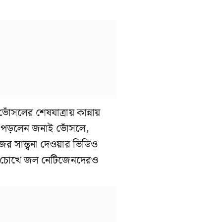
োঁসলের শেষযাত্রায় কান্নায়
 পড়লেন জনাই ভোঁসলে,
ের সান্ত্বনা দেওয়ার ভিডিও
 চোখে জল নেটিজেনদেরও