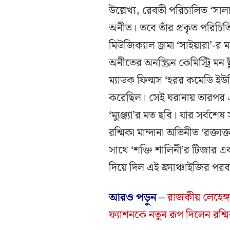
উল্লেখ্য, রেবতী পরিচালিত ‘সাল
অনীত। তবে তাঁর প্রকৃত পরিচিত
মিউজিক্যাল ড্রামা ‘সাইয়ারা’-র 
অনীতের অনস্ক্রিন কেমিস্ট্রি মন ছু
ম্যাডক ফিল্মস ‘হরর কমেডি ইউন
করেছিল। সেই ঘরানায় তারপর 
‘ম্যুঞ্জ্যা’র মত ছবি। যার সর্বশ
রশ্মিকা মান্দানা অভিনীত ‘রক্তাক
সাথে ‘শক্তি শালিনী’র টিজার এ
দিয়ে দিল এই ফ্র্যাঞ্চাইজির পরবর
আরও পড়ুন –
রাজকীয় লেহেঙ্গ
ফ্যাশনকে নতুন রূপ দিলেন রশ্মিক