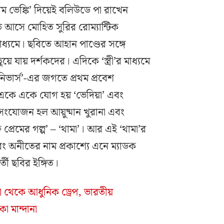
াম ভেঙ্কি’ দিয়েই বলিউডে পা রাখেন
ি আসে মোহিত সুরির রোম্যান্টিক
মাধ্যমে। ছবিতে আহান পাণ্ডের সঙ্গে
ঁয়ে যায় দর্শকদের। এদিকে ‘স্ত্রী’র মাধ্যমে
িভার্স’-এর জগতে প্রথম প্রবেশ
একে একে যোগ হয় ‘ভেদিয়া’ এবং
েষ সংযোজন হল আয়ুষ্মান খুরানা এবং
্ত প্রেমের গল্প’ – ‘থামা’। আর এই ‘থামা’র
বং অনীতের নাম প্রকাশ্যে এনে ম্যাডক
্তী ছবির ইঙ্গিত।
া থেকে আধুনিক ড্রেপ, ভারতীয়
া মান্দানা