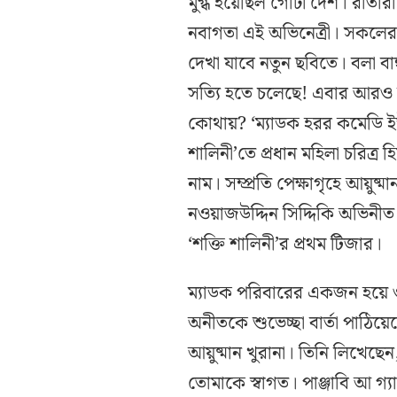
মুগ্ধ হয়েছিল গোটা দেশ। রাতার
নবাগতা এই অভিনেত্রী। সকলের প
দেখা যাবে নতুন ছবিতে। বলা বাহ
সত্যি হতে চলেছে! এবার আরও নত
কোথায়? ‘ম্যাডক হরর কমেডি ইউন
শালিনী’তে প্রধান মহিলা চরিত্র 
নাম। সম্প্রতি পেক্ষাগৃহে আয়ুষ্মান
নওয়াজউদ্দিন সিদ্দিকি অভিনীত ‘
‘শক্তি শালিনী’র প্রথম টিজার।
ম্যাডক পরিবারের একজন হয়ে ও
অনীতকে শুভেচ্ছা বার্তা পাঠিয়েছ
আয়ুষ্মান খুরানা। তিনি লিখেছে
তোমাকে স্বাগত। পাঞ্জাবি আ গ্যা