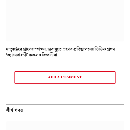
মাতৃজঠরে প্রাণের স্পন্দন, জরায়ুতে ভ্রূণের প্রতিস্থাপনের ভিডিও প্রথম
‘ক্যামেরাবন্দী’ করলেন বিজ্ঞানীরা
ADD A COMMENT
শীর্ষ খবর