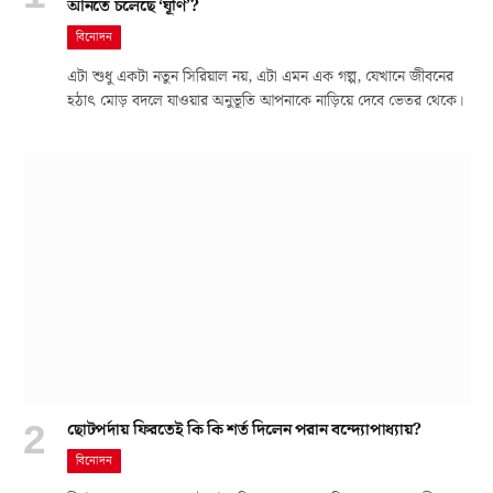
আনতে চলেছে ‘ঘূর্ণি’?
বিনোদন
এটা শুধু একটা নতুন সিরিয়াল নয়, এটা এমন এক গল্প, যেখানে জীবনের
হঠাৎ মোড় বদলে যাওয়ার অনুভূতি আপনাকে নাড়িয়ে দেবে ভেতর থেকে।
ছোটপর্দায় ফিরতেই কি কি শর্ত দিলেন পরান বন্দ্যোপাধ্যায়?
বিনোদন