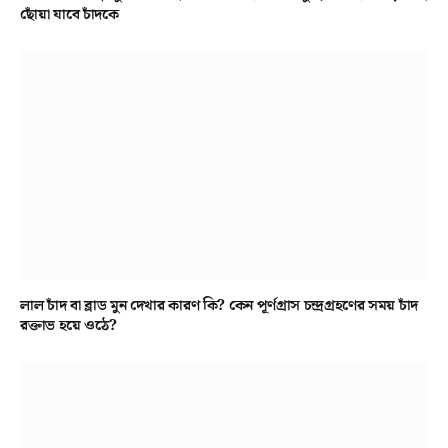
ছোঁয়া যাবে চাঁদকে
লাল চাঁদ বা ব্লাড মুন দেখার কারণ কি? কেন পূর্ণগ্রাস চন্দ্রগ্রহণের সময় চাঁদ
রক্তাভ হয়ে ওঠে?