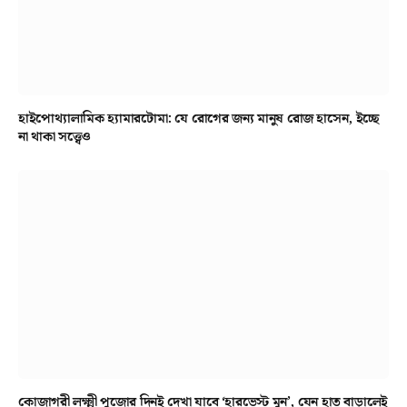
হাইপোথ্যালামিক হ্যামারটোমা: যে রোগের জন্য মানুষ রোজ হাসেন, ইচ্ছে
না থাকা সত্ত্বেও
কোজাগরী লক্ষ্মী পুজোর দিনই দেখা যাবে ‘হারভেস্ট মুন’, যেন হাত বাড়ালেই