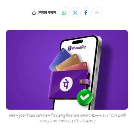
শেয়ার করুন
অ্যাপে ঢুকে নিজের প্রোফাইলে গিয়ে একটু নিচে স্ক্রল করলেই ‘Reminders’ নামে একটি
অপশন দেখতে পাবেন। (ছবি- PhonePe)