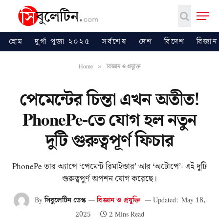
হোম
দুর্গা পূজা ২০২৫
সর্বশেষ
দেশ
বিদেশ
বিজ্ঞান
Home
বিজ্ঞান ও প্রযুক্তি
»
পেমেন্টের চিন্তা এখন অতীত!
PhonePe-তে যোগ হল নতুন
দুটি গুরুত্বপূর্ণ ফিচার
PhonePe তার অ্যাপে ‘পেমেন্ট রিমাইন্ডার’ আর ‘অটোপে’- এই দুটি
গুরুত্বপুর্ণ অপশন যোগ করেছে।
By
সিবুলেটিন ডেস্ক
বিজ্ঞান ও প্রযুক্তি
Updated:
May 18,
2025
2 Mins Read