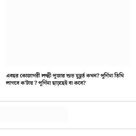
এবছর কোজাগরী লক্ষ্মী পূজার শুভ মুহূর্ত কখন? পূর্ণিমা তিথি
লাগবে ক’টায় ? পূর্ণিমা ছাড়ছেই বা কবে?