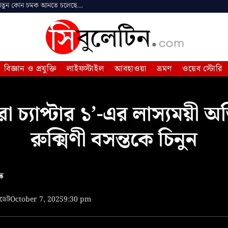
Ghurni Serial Star Jalsha: টেলিভিশনের পর্দায় নতুন কোন চমক আনতে চলেছে ‘ঘূর্ণি’?
বিজ্ঞান ও প্রযুক্তি
লাইফস্টাইল
আবহাওয়া
ভ্রমণ
ওয়েব স্টোরি
ারা চ্যাপ্টার ১’-এর লাস্যময়ী অভ
রুক্মিণী বসন্তকে চিনুন
্ক
পডেট
October 7, 2025
9:30 pm