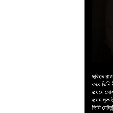
ছবিতে রাজক
করে তিনি 
প্রথমে সোশ্
প্রথম লুক
তিনি নেটদু