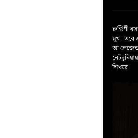
রুক্মিণী ব
মুখ। তবে এ
আ লেজেন্ড-
নেটদুনিয়
শিখরে।