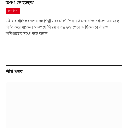
অপর্ণা কে হচ্ছেন?
বিনোদন
এই ধারাবাহিকের ওপর বহু শিল্পী এবং টেকনিশিয়ান তাঁদের রুজি রোজগারের জন্য
নির্ভর করে থাকেন। মাঝপথে সিরিয়াল বন্ধ হয়ে গেলে আর্থিকভাবে তাঁরাও
অনিশ্চয়তার মধ্যে পড়ে যাবেন।
শীর্ষ খবর