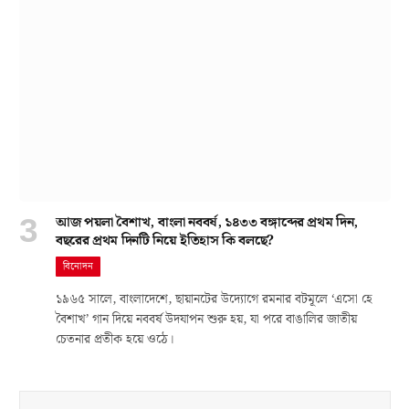
আজ পয়লা বৈশাখ, বাংলা নববর্ষ, ১৪৩৩ বঙ্গাব্দের প্রথম দিন,
বছরের প্রথম দিনটি নিয়ে ইতিহাস কি বলছে?
বিনোদন
১৯৬৫ সালে, বাংলাদেশে, ছায়ানটের উদ্যোগে রমনার বটমূলে ‘এসো হে
বৈশাখ’ গান দিয়ে নববর্ষ উদযাপন শুরু হয়, যা পরে বাঙালির জাতীয়
চেতনার প্রতীক হয়ে ওঠে।