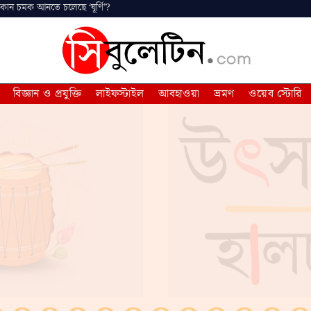
 কোন চমক আনতে চলেছে ‘ঘূর্ণি’?
বিজ্ঞান ও প্রযুক্তি
লাইফস্টাইল
আবহাওয়া
ভ্রমণ
ওয়েব স্টোরি