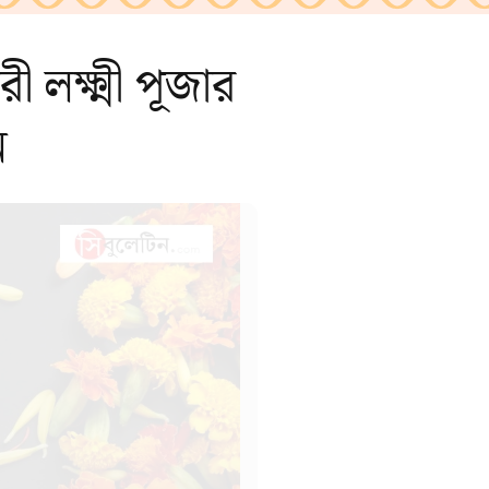
লক্ষ্মী পূজার
ন