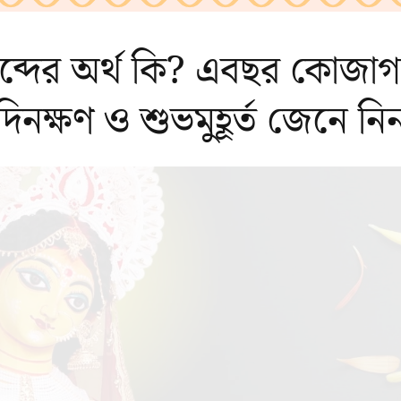
্দের অর্থ কি? এবছর কোজাগরী 
দিনক্ষণ ও শুভমুহূর্ত জেনে নি