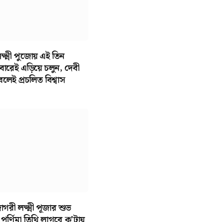
্ষ্মী পুজোয় এই তিন
ারেই এড়িয়ে চলুন, দেবী
 বলেই প্রচলিত বিশ্বাস
রী লক্ষ্মী পূজার শুভ
 পূর্ণিমা তিথি লাগবে ক’টায়