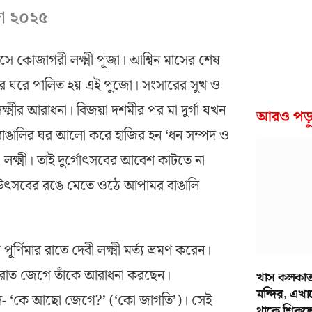
জা ২০২৫
ে কোজাগরী লক্ষ্মী পূজা। আশ্বিন মাসের শেষ
 ঘরে ঘরে পালিত হয় এই পুজো। সংসারের সুখ ও
লক্ষ্মীর আরাধনা। বিজয়া দশমীর পর মা দুর্গা যখন
আরও পড়ু
বাঙালির ঘর আলো করে হাজির হন ‘ধন সম্পদ ও
ী’ লক্ষ্মী। তাই দুর্গোৎসবের আবেশ কাটতে না
উৎসবের রঙে মেতে ওঠে আপামর বাঙালি
্ণিমার রাতে দেবী লক্ষ্মী মর্ত্য ভ্রমণ করেন।
ে রাত জেগে তাঁকে আরাধনা করছেন।
খাস কলকাত
মন্দির, এখা
হল- ‘কে আছো জেগে?’ (‘কো জাগতি’)। সেই
থাকে শিকল