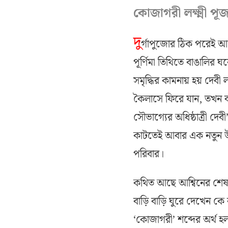
কোজাগরী লক্ষ্মী পূ
দু
র্গাপুজোর ঠিক পরেই আস
পূর্ণিমা তিথিতে বাঙালির
সমৃদ্ধির কামনায় হয় দেবী 
কৈলাসে ফিরে যান, তখন 
সৌভাগ্যের অধিষ্ঠাত্রী দেব
কাটতেই আবার এক নতুন 
পরিবার।
কথিত আছে আশ্বিনের শেষ পূর
বাড়ি বাড়ি ঘুরে দেখেন ক
‘কোজাগরী’ শব্দের অর্থ 