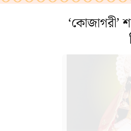
‘কোজাগরী’ শব