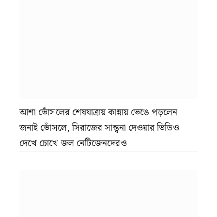
আশা ভোঁসলের শেষযাত্রায় কান্নায় ভেঙে পড়লেন
জনাই ভোঁসলে, সিরাজের সান্ত্বনা দেওয়ার ভিডিও
দেখে চোখে জল নেটিজেনদেরও