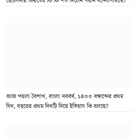
ছোটপর্দায় ফিরতেই কি কি শর্ত দিলেন পরান বন্দ্যোপাধ্যায়?
আজ পয়লা বৈশাখ, বাংলা নববর্ষ, ১৪৩৩ বঙ্গাব্দের প্রথম
দিন, বছরের প্রথম দিনটি নিয়ে ইতিহাস কি বলছে?