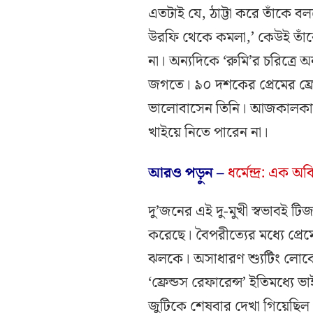
এতটাই যে, ঠাট্টা করে তাঁকে ব
উরফি থেকে কমলা,’ কেউই তাঁক
না। অন্যদিকে ‘রুমি’র চরিত্রে অ
জগতে। ৯০ দশকের প্রেমের ফ্র
ভালোবাসেন তিনি। আজকালকার 
খাইয়ে নিতে পারেন না।
আরও পড়ুন –
ধর্মেন্দ্র: এক 
দু’জনের এই দু-মুখী স্বভাবই টিজ
করেছে। বৈপরীত্যের মধ্যে প্রেম
ঝলকে। অসাধারণ শ্যুটিং লোকেশ
‘ফ্রেন্ডস রেফারেন্স’ ইতিমধ্যে 
জুটিকে শেষবার দেখা গিয়েছিল 