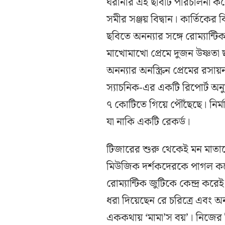
ঘরানার এই ছবিটি পরিচালনা করেছ
সমীর সঞ্জয় বিদ্বান। কার্তিকের
ছবিতে অনন্যার সঙ্গে রোম্যান্টি
মাখোমাখো প্রেমে দুজন উষ্ণতা ছ
অনন্যার অনস্ক্রিন প্রেমের রসায
স্যাচনিক-এর একটি রিপোর্ট অনুয
৭ কোটিতে গিয়ে পৌঁছেছে। নির্
যা নাকি একটি রেকর্ড।
টিজারের শুরু থেকেই মন মাতা
মিউজিক দর্শকদেরকে পাগল করে তু
রোম্যান্টিক জুটিকে কেন্দ্র করে
ধরা দিয়েছেন রে চরিত্রে এবং অন
এককথায় ‘মামা’স বয়’। নিজের 