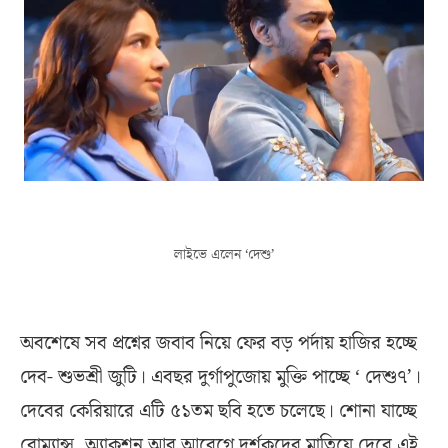
লাইভে এলেন ‘দেশু’
অবশেষে সব প্রশ্নের জবাব নিয়ে ফের বড় পর্দায় হাজির হচ্ছে
দেব- শুভশ্রী জুটি। এবছর দুর্গাপুজোয় মুক্তি পাচ্ছে ‘ দেশু৭’।
দেবের কেরিয়ারে এটি ৫১তম ছবি হতে চলেছে। শোনা যাচ্ছে
রোম্যান্স, অ্যাকশন আর আবেগে দর্শকদের মাতিয়ে দেবে এই