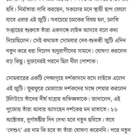
ছবি। নির্মাতারা দাবি করছেন, সকলের মনে স্থায়ী ছাপ ফেলে
যাবে এবার এই জুটি। সবচেয়ে চমকের বিষয় হল, চলতি
সপ্তাহের শুরুতে তাঁরা একসঙ্গে লাইভ আসবে বলে কথা
দিয়েছিলেন। সেই কথামত সোমবার দেব-শুভশ্রী জুটি এদিন
নতুন করে ধরা দিলেন অনুরাগীদের সামনে। ঘোষণা করলেন
বড় কিছু। দুজনেরই পরনে ছিল নীল পোশাক।
সোমবারের একটি পেক্ষাগৃহে দর্শকাসনে বসে লাইভে এলেন
এই জুটি। ফুরফুরে মেজাজে দর্শকদের সঙ্গে শেয়ার করলেন
টলিউডে তাঁদের দীর্ঘ যাত্রার অভিজ্ঞতাকে। জানালেন, এই
পুজোয় তাঁরা আবার আসছেন দর্শকের মন মাতাতে। ১৬
অক্টোবর, দুর্গাষষ্ঠীর দিন দেখা হবে নতুন ছবিতে। তবে
‘দেশু৭’ এর নাম কি হবে তা তাঁরা ঘোষণা করেননি। পরে নতুন