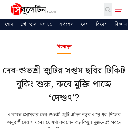
হোম
দুর্গা পূজা ২০২৫
সর্বশেষ
দেশ
বিদেশ
বিজ্ঞান
বিনোদন
দেব-শুভশ্রী জুটির সপ্তম ছবির টিকিট
বুকিং শুরু, কবে মুক্তি পাচ্ছে
‘দেশু৭’?
কথামত সোমবার দেব-শুভশ্রী জুটি এদিন নতুন করে ধরা দিলেন
অনুরাগীদের সামনে। ঘোষণা করলেন বড় কিছু। দুজনেরই পরনে