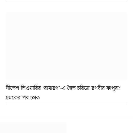
নীতেশ তিওয়ারির ‘রামায়ণ’-এ দ্বৈত চরিত্রে রণবীর কাপুর?
চমকের পর চমক