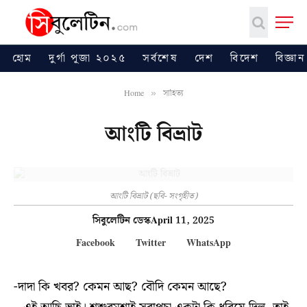
হোম
দুর্গা পূজা ২০২৫
সর্বশেষ
দেশ
বিদেশ
বিজ্ঞান
Home
সাহিত্য
»
আংটি বিভ্রাট
আংটি বিভ্রাট (ছবি- সংগৃহীত)
সিবুলেটিন ডেস্ক
April 11, 2025
Facebook
Twitter
WhatsApp
-দাদা কি খবর? কেমন আছ? বৌদি কেমন আছে?