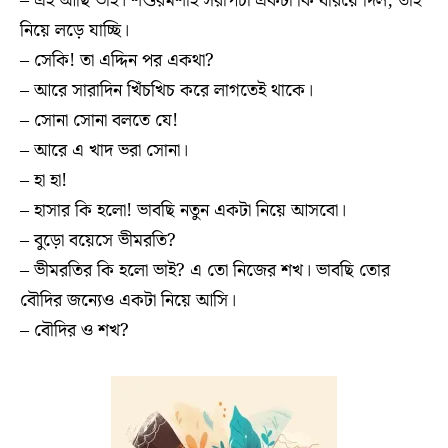
– এই আছি ভাই। শশুরমশাই সরাপচা একটা কি ধরিয়ে দিল, তাই
নিয়ে লড়ে যাচ্ছি।
– সেকি! তা এদ্দিন পর একথা?
– আরে সারাদিন খিঁচখিচ করে লাগতেই থাকে।
– সোনা সোনা বলতে যে!
– আরে এ খাদ ভরা সোনা।
– হা হা!
– হাসার কি হলো! ভাবছি নতুন একটা নিয়ে আসবো।
– বুড়ো বয়েসে ভীমরতি?
– ভীমরতির কি হলো ভাই? এ তো নিজের শখ। ভাবছি তোর
বৌদির জন্যেও একটা নিয়ে আসি।
– বৌদির ও শখ?