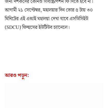
জন্য দর্শকদের কোনও সাবস্ক্রিপশন ফি দিতে হবে না।
আগামী ২১ সেপ্টেম্বর, মহালয়ার দিন ভোর ৫ টায় ৩০
মিনিটের এই এআই মহালয়া দেখা যাবে এসডিসিইউ
(SDCU) ফিল্মসের ইউটিউব চ্যানেলে।
আরও পড়ুন: