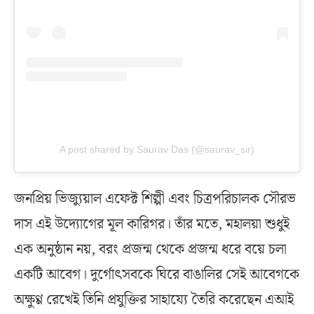
A post shared by Saurav Das (@saurav_sir)
জনপ্রিয় ভিজ্যুয়াল এফেক্ট শিল্পী এবং চিত্রপরিচালক সৌরভ
দাস এই উদ্যোগের মূল কারিগর। তাঁর মতে, মহালয়া শুধুই
এক অনুষ্ঠান নয়, বরং প্রজন্ম থেকে প্রজন্ম ধরে বয়ে চলা
একটি আবেগ। দুর্গোৎসবকে ঘিরে বাঙালির সেই আবেগকে
অক্ষুণ্ণ রেখেই তিনি প্রযুক্তির সাহায্যে তৈরি করেছেন এআই