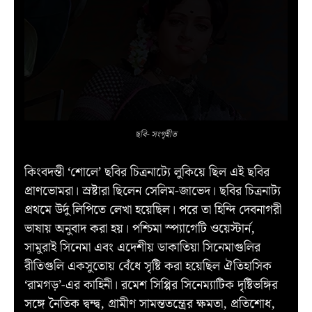
ছবি- সংগৃহীত
কিংবদন্তী ‘শোলে’ ছবির চিত্রনাট্যে লুকিয়ে ছিল এই ছবির
প্রাণভোমরা। স্রষ্টারা ছিলেন সেলিম-জাভেদ। ছবির চিত্রনাট্য
প্রথমে উর্দু লিপিতে লেখা হয়েছিল। পরে তা হিন্দি দেবনাগরী
ভাষায় অনুবাদ করা হয়। পশ্চিমা স্প্যাগেটি ওয়েস্টার্ন,
সামুরাই সিনেমা এবং এদেশীয় ডাকাতিয়া সিনেমাগুলির
রীতিগুলি একসুতোয় বেঁধে সৃষ্টি করা হয়েছিল ঐতিহাসিক
‘রামগড়’-এর কাহিনী। রমেশ সিপ্পির সিনেম্যাটিক দৃষ্টিভঙ্গির
সঙ্গে নৈতিক দ্বন্দ্ব, গ্রামীণ সামন্ততন্ত্রের ক্ষমতা, প্রতিশোধ,