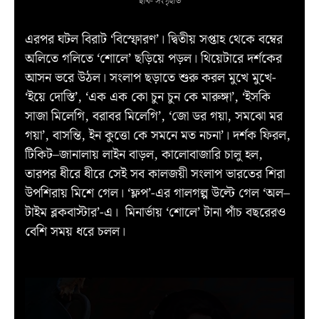
ছবি- সংগৃহীত
এরপর ঘটল বিরাট ‘বিস্ফোরণ’। দ্বিতীয় সপ্তাহ থেকে বম্বের
অলিতে গলিতে ‘শোলে’ ছড়িয়ে পড়ল। থিয়েটারে দর্শকের
আসন ভরে উঠল। সংলাপ ছড়াতে শুরু করল মুখে মুখে-
‘ইয়ে দোস্তি’, ‘এক এক কো চুন চুন কে মারুঙ্গা’, ‘ইসকি
সাজা মিলেগি, বরাবর মিলেগি’, ‘জো ডর গয়া, সমঝো মর
গয়া’, বাসন্তি, ইন কুত্তো কে সমনে মত নচনা’। দর্শক ফিরল,
টিকিট–জানালায় লাইন বাড়ল, কালোবাজারি চালু হল,
তারপর ধীরে ধীরে সেই সব কালজয়ী সংলাপ ভারতের শিরা
উপশিরায় মিশে গেল। ‘ফ্লপ’-এর গালগল্প উল্টে গেল ‘অল–
টাইম ব্লকবাস্টার’-এ। মিনার্ভায় ‘শোলে’ টানা পাঁচ বছরেরও
বেশি সময় ধরে চলল।