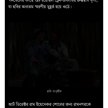
পনভেলের কাছে শুট হয়েছিল ট্রেন-ডাকাতির রুদ্ধশ্বাস দৃশ্য,
যা ছবির অন্যতম স্মরণীয় মুহূর্ত হয়ে ওঠে।
ছবি- সংগৃহীত
আর্ট ডিরেক্টর রাম ইয়েদেকর শোলের জন্য রামনগরকে