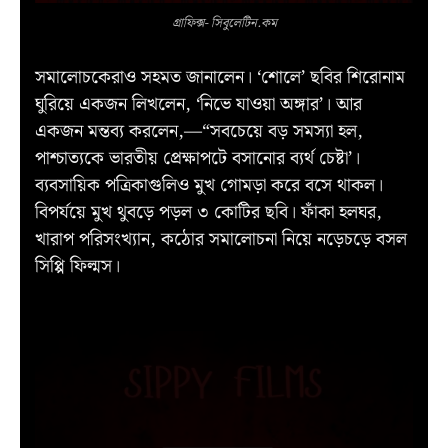
গ্রাফিক্স- সিবুলেটিন.কম
সমালোচকেরাও সহমত জানালেন। ‘শোলে’ ছবির শিরোনাম
ঘুরিয়ে একজন লিখলেন, ‘নিভে যাওয়া অঙ্গার’। আর
একজন মন্তব্য করলেন,—“সবচেয়ে বড় সমস্যা হল,
পাশ্চাত্যকে ভারতীয় প্রেক্ষাপটে বসানোর ব্যর্থ চেষ্টা’।
ব্যবসায়িক পত্রিকাগুলিও মুখ গোমড়া করে বসে থাকল।
বিপর্যয়ে মুখ থুবড়ে পড়ল ৩ কোটির ছবি। ফাঁকা হলঘর,
খারাপ পরিসংখ্যান, কঠোর সমালোচনা নিয়ে নড়েচড়ে বসল
সিপ্পি ফিল্মস।