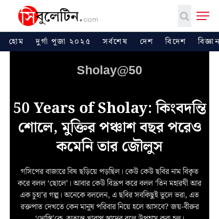
হোম
দুর্গা পূজা ২০২৫
সর্বশেষ
দেশ
বিদেশ
বিজ্ঞান
Sholay@50
50 Years of Sholay: কিংবদন্তি
শোলে, মুক্তির পঞ্চাশ বছর পরেও
কমেনি তার জৌলুস
গসিপের বাজারে বিষ ছড়িয়ে পড়ছিল। কেউ কেউ ছবির নাম বিকৃত
করে বলল ‘ছোলে’। আবার কেউ বিদ্রূপ করে বলল ‘তিন মহারথী আর
এক চুহা’র গল্প। অনেকে বললেন, এ ছবির সবকিছুই ভুলে ভরা, এত
রক্তপাত দেখতে কেন মানুষ পরিবার নিয়ে হলে আসবে? জয়-বীরুর
‘দোস্তি’কে অত্যন্ত খারাপ স্বাদের বলে উপহাস করা হল।