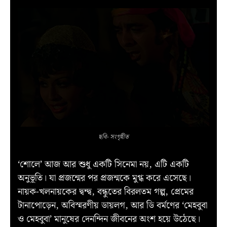
ছবি- সংগৃহীত
‘শোলে’ আজ আর শুধু একটি সিনেমা নয়, এটি একটি
অনুভূতি। যা প্রজন্মের পর প্রজন্মকে মুগ্ধ করে এসেছে।
নায়ক-খলনায়কের দ্বন্দ্ব, বন্ধুতের বিরলতম গল্প, প্রেমের
টানাপোড়েন, অবিস্মরণীয় ডায়লগ, আর ডি বর্মণের ‘মেহবুবা
ও মেহবুবা’ মানুষের দেনন্দিন জীবনের অংশ হয়ে উঠেছে।