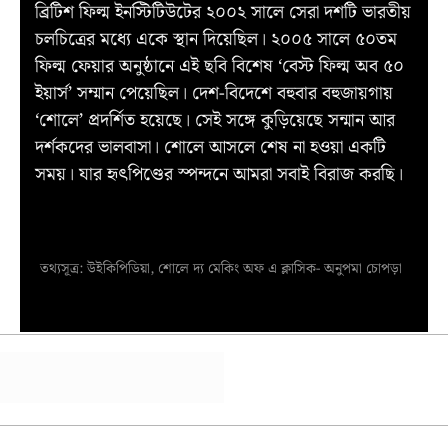
ব্রিটিশ ফিল্ম ইনস্টিটিউটের ২০০২ সালে সেরা দশটি ভারতীয়
চলচিত্রের মধ্যে একে স্থান দিয়েছিল। ২০০৫ সালে ৫০তম
ফিল্ম ফেয়ার অনুষ্ঠানে এই ছবি বিশেষ ‘বেস্ট ফিল্ম অব ৫০
ইয়ার্স’ সম্মান পেয়েছিল। দেশ-বিদেশে বহুবার বহুজায়গায়
‘শোলে’ প্রদর্শিত হয়েছে। সেই সঙ্গে কুড়িয়েছে সন্মান আর
দর্শকদের ভালবাসা। শোলে আসলে শেষ না হওয়া একটি
সময়। যার হৃৎপিণ্ডের স্পন্দনে আমরা সবাই বিরাজ করছি।
তথ্যসূত্র: উইকিপিডিয়া, শোলে দ্য মেকিং অফ এ ক্লাসিক- অনুপমা চোপড়া