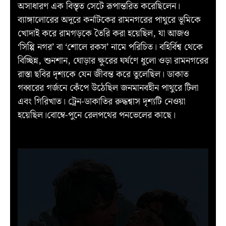
অসাধারণ এক বিস্তৃত সেটে রূপান্তরিত করেছিলেন।
ব্যাঙ্গালোরের অদূরে কর্নাটকের রামনগরের পাথুরে ভূমিকে
খোদাই করে রামগড়কে তৈরি করা হয়েছিল, যা আজও
‘সিপ্পি নগর’ বা ‘শোলে রকস’ নামে পরিচিত। বহির্বিশ্ব থেকে
বিচ্ছিন্ন, শুনশান, ঘোড়ার ক্ষুরের ঘর্ষণে ধুলো ওড়া রামনগরের
রাস্তা ছবির দৃশ্যকে যেন জীবন্ত করে তুলেছিল। ডাকাত
গব্বরের গর্জনে কেঁপে উঠেছিল জনমানবহীন পাথুরে টিলা
এবং গিরিখাত। ট্রেন-ডাকাতির রুদ্ধশ্বাস দৃশ্যটি নেওয়া
হয়েছিল।বোম্বে-পুনে রেলপথের পনভেলের কাছে।