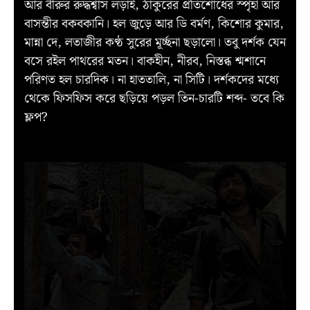
আর বীরুর রুদ্ধশ্বাস লড়াই, ঠাকুরের প্রতিশোধের স্পৃহা আর
বাসন্তীর বকবকানি। হল জুড়ে আর ডি বর্মণ, কিশোর কুমার,
মান্না দে, লতাজীর কণ্ঠ সুরের মূর্চ্ছনা ছড়ালো। তবু দর্শক যেন
বসে রইল পাথরের মতন। বাকহীন, নীরব, নিস্তব্ধ শ্মশানে
পরিণত হল চারদিক। না হাততালি, না সিটি। দর্শকদের মধ্যে
থেকে ফিসফিস করে ছড়িয়ে পড়ল তিন-চারটি শব্দ- তবে কি
ফ্লপ?