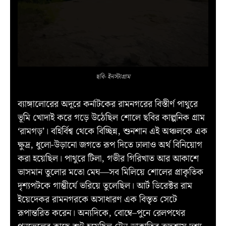
ছবি- ইনস্টাগ্রাম
ব্যাঙ্গালোরের অদূরে কর্নাটকের রামনগরের বিস্তীর্ণ পাথুরে
ভূমি খোদাই করে গড়ে উঠেছিল শোলে ছবির কাল্পনিক গ্রাম
‘রামগড়’। বহির্বিশ্ব থেকে বিচ্ছিন্ন, শুনশান এই অঞ্চলকে এক
ক্ষুদ্র, ধুলো-উড়ানো জগতে রূপ দিতে ঢালাও অর্থ বিনিয়োগ
করা হয়েছিল। পাথুরে টিলা, গভীর গিরিখাত আর আকাশে
ভাসমান তুলোর মতো মেঘ—সব মিলিয়ে শোলের প্রাকৃতিক
দৃশ্যপটকে গাম্ভীর্যে ভরিয়ে তুলেছিল। আর্ট ডিরেক্টর রাম
ইয়েদেকর রামনগরকে অসাধারণ এক বিস্তৃত সেটে
রূপান্তরিত করেন। অন্যদিকে, বোম্বে–পুনে রেলপথের