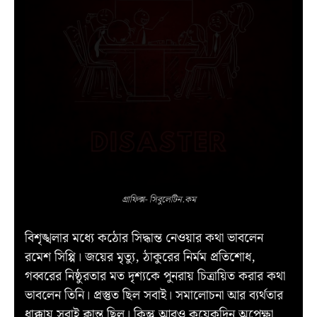
গ্রাফিক্স- সিবুলেটিন.কম
বিশৃঙ্খলার মধ্যে কঠোর সিদ্ধান্ত নেওয়ার কথা ভাবলেন
রমেশ সিপ্পি। জয়ের মৃত্যু, ঠাকুরের নির্মম প্রতিশোধ,
গব্বরের নিষ্ঠুরতার মত দৃশ্যকে পুনরায় চিত্রায়িত করার কথা
ভাবলেন তিনি। প্রস্তুত ছিল সবাই। সমালোচনা আর ব্যর্থতার
ধাক্কায় সবাই ক্লান্ত ছিল। কিন্তু আরও কয়েকদিন অপেক্ষা