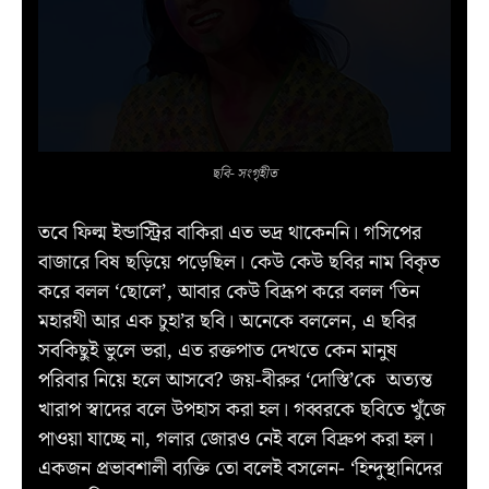
ছবি- সংগৃহীত
তবে ফিল্ম ইন্ডাস্ট্রির বাকিরা এত ভদ্র থাকেননি। গসিপের
বাজারে বিষ ছড়িয়ে পড়েছিল। কেউ কেউ ছবির নাম বিকৃত
করে বলল ‘ছোলে’, আবার কেউ বিদ্রূপ করে বলল ‘তিন
মহারথী আর এক চুহা’র ছবি। অনেকে বললেন, এ ছবির
সবকিছুই ভুলে ভরা, এত রক্তপাত দেখতে কেন মানুষ
পরিবার নিয়ে হলে আসবে? জয়-বীরুর ‘দোস্তি’কে অত্যন্ত
খারাপ স্বাদের বলে উপহাস করা হল। গব্বরকে ছবিতে খুঁজে
পাওয়া যাচ্ছে না, গলার জোরও নেই বলে বিদ্রুপ করা হল।
একজন প্রভাবশালী ব্যক্তি তো বলেই বসলেন- ‘হিন্দুস্থানিদের