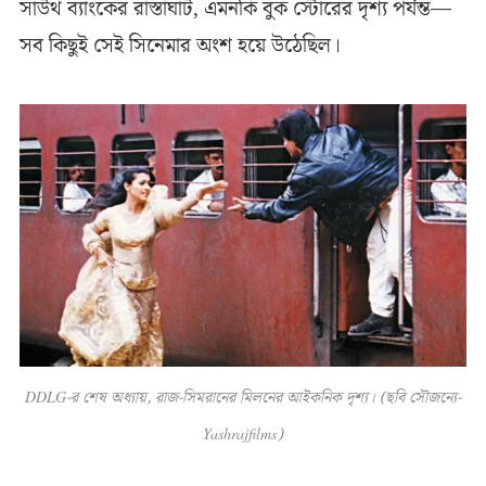
সাউথ ব্যাংকের রাস্তাঘাট, এমনকি বুক স্টোরের দৃশ্য পর্যন্ত—
সব কিছুই সেই সিনেমার অংশ হয়ে উঠেছিল।
DDLG-র শেষ অধ্যায়, রাজ-সিমরানের মিলনের আইকনিক দৃশ্য। (ছবি সৌজন্যে-
Yashrajfilms)