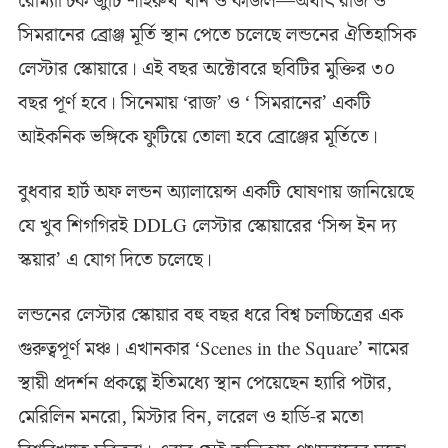
রোম্যান্টিক জুটি শাহরুখ খান ও কাজল—অর্থাৎ রাজ ও
সিমরানের ব্রোঞ্জ মূর্তি স্থান পেতে চলেছে লন্ডনের ঐতিহাসিক
লেস্টার স্কোয়ারে। এই বছর অক্টোবরে ছবিটির মুক্তির ৩০
বছর পূর্ণ হবে। সিনেমায় ‘রাজ’ ও ‘ সিমরানের’ একটি
আইকনিক ভঙ্গিকে ফুটিয়ে তোলা হবে ব্রোঞ্জের মূর্তিতে।
বুধবার হার্ট অফ লন্ডন অ্যালায়েন্স একটি ঘোষণায় জানিয়েছে
যে খুব শিগগিরই DDLG লেস্টার স্কোয়ারের ‘সিন্স ইন দ্য
স্কয়ার’ এ যোগ দিতে চলেছে।
লন্ডনের লেস্টার স্কোয়ার বহু বছর ধরে বিশ্ব চলচ্চিত্রের এক
গুরুত্বপূর্ণ মঞ্চ। এখানকার ‘Scenes in the Square’ নামের
স্থায়ী প্রদর্শন প্রকল্পে ইতিমধ্যে স্থান পেয়েছেন হ্যারি পটার,
মেরিলিন মনরো, মিস্টার বিন, লরেল ও হার্ডি-র মতো