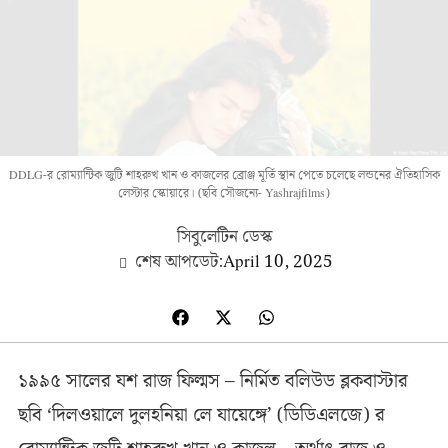
DDLG-র রোম্যান্টিক জুটি শাহরুখ খান ও কাজলের ব্রোঞ্জ মূর্তি স্থান পেতে চলেছে লন্ডনের ঐতিহাসিক
লেস্টার স্কোয়ারে। (ছবি সৌজন্যে- Yashrajfilms)
সিবুলেটিন ডেস্ক
শেষ আপডেট:
April 10, 2025
১৯৯৫ সালের যশ রাজ ফিল্মস – নির্মিত বলিউড ব্লকবাস্টার
ছবি ‘দিলওয়ালে দুলহনিয়া লে যায়েঙ্গে’ (ডিডিএলজে) র