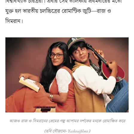
বিশ্ববিখ্যাত চরিত্ররা। এবার সেই তালিকায় প্রথমবারের মতো
যুক্ত হল ভারতীয় চলচ্চিত্রের রোমান্টিক জুটি—রাজ ও
সিমরান।
আজও রাজ ও সিমরানের প্রেমের গল্প আপামর দর্শকের মনকে রোমাঞ্চিত করে
(ছবি সৌজন্যে- Yashrajfilms)