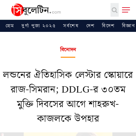
হোম
দুর্গা পূজা ২০২৫
সর্বশেষ
দেশ
বিদেশ
বিজ্ঞান
বিনোদন
লন্ডনের ঐতিহাসিক লেস্টার স্কোয়ারে
রাজ-সিমরান; DDLG-র ৩০তম
মুক্তি দিবসের আগে শাহরুখ-
কাজলকে উপহার