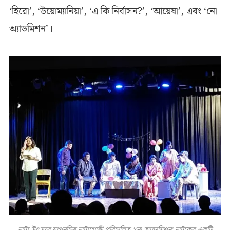
‘হিরো’, ‘উয়োম্যানিয়া’, ‘এ কি নির্বাসন?’, ‘আয়েষা’, এবং ‘নো
অ্যাডমিশন’।