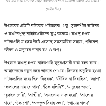
বিশ্ব নাট্য দিবস উপলক্ষে বেঙ্গল অ্যাসোসিয়েশনের উদ্যোগে দিল্লিতে নাট্য উৎসব।
(ফাইল চিত্র)
উৎসবের প্রতিটি নাটকের পরিচালনা, গল্প, সৃজনশীল অভিনয়
ও মঞ্চনৈপুণ্য নাটাইপ্রেমীদের মুগ্ধ করেছে। মঞ্চস্থ হওয়া
নাটকগুলি মাধ্যমে উঠে এসেছে সমসাময়িক সমাজ, পরিবেশ,
জীবন ও মানুষের নানান রঙ ও রূপ।
উৎসবে মঞ্চস্থ হওয়া নাটকগুলি সুদূরপ্রসারী বার্তা বহন করে।
আমাদেরকে নতুন করে ভাবতে শেখায়। দিনভর অনুষ্ঠিত হওয়া
নাটকগুলির মধ্যে ছিল ‘বিদুষক’, ‘জীবিত না বিবাহিত’, ‘অ্যাপ’,
‘কপালের নাম গোপাল’, ‘ঠিক বলিনি?’, ‘মানুষের জন্য’,
‘বুঝতে দেরি’, ‘আত্মীয়’, ‘অসতোমা সদগময়ো’, ‘আলোর
পথে’, ‘টক শো’, ‘অতভূত বিবাহ কথা’, ‘গোড়ায় গলদ’,