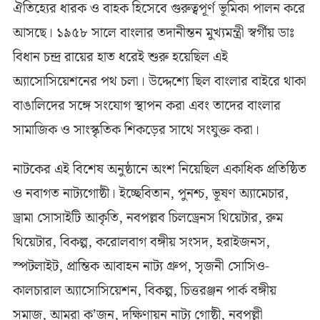
ঐতিহ্যের ধারক ও বাহক হিসেবে গুরুত্বপূর্ণ ভূমিকা পালন করে
আসছে। ১৯৫৮ সালে বাংলার তদানীন্তন মুখ্যমন্ত্রী স্বর্গীয় ডাঃ
বিধান চন্দ্র রায়ের হাত ধরেই শুরু হয়েছিল এই
অ্যাসোসিয়েশনের পথ চলা। উদ্দেশ্যে ছিল বাংলার বাইরে থাকা
বাঙালিদের সঙ্গে সংযোগ স্থাপন করা এবং তাদের বাংলার
সামাজিক ও সাংস্কৃতিক শিকড়ের সাথে সংযুক্ত করা।
নাটকের এই বিশেষ অনুষ্ঠানে অংশ নিয়েছিল একাধিক প্রতিষ্ঠিত
ও নবাগত নাট্যগোষ্ঠী। ইচ্ছেবিতান, পুনশ্চ, ভূষণ অ্যামেচার,
ড্রামা সোসাইটি আকৃতি, নবপল্লব চিলড্রেনস থিয়েটার, রুম
থিয়েটার, বিকল্প, করোলবাগ বঙ্গীয় সংসদ, হরাইজনস,
স্পটলাইট, প্রান্তিক আবাহন নাট্য গ্রুপ, সৃজনী সোসিও-
কালচারাল অ্যাসোসিয়েশন, বিকল্প, চিত্তরঞ্জন পার্ক বঙ্গীয়
সমাজ, আমরা ক’জন, দক্ষিণায়ন নাট্য গোষ্ঠী, নবপল্লী